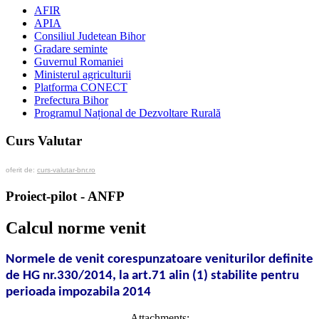
AFIR
APIA
Consiliul Judetean Bihor
Gradare seminte
Guvernul Romaniei
Ministerul agriculturii
Platforma CONECT
Prefectura Bihor
Programul Național de Dezvoltare Rurală
Curs Valutar
oferit de:
curs-valutar-bnr.ro
Proiect-pilot - ANFP
Calcul norme venit
Normele de venit corespunzatoare veniturilor definite
de HG nr.330/2014, la art.71 alin (1) stabilite pentru
perioada impozabila 2014
Attachments: