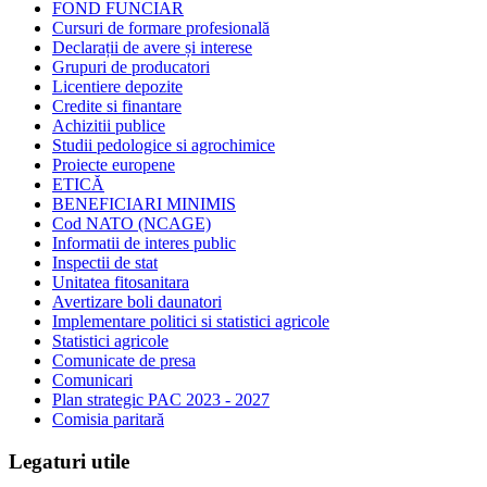
FOND FUNCIAR
Cursuri de formare profesională
Declarații de avere și interese
Grupuri de producatori
Licentiere depozite
Credite si finantare
Achizitii publice
Studii pedologice si agrochimice
Proiecte europene
ETICĂ
BENEFICIARI MINIMIS
Cod NATO (NCAGE)
Informatii de interes public
Inspectii de stat
Unitatea fitosanitara
Avertizare boli daunatori
Implementare politici si statistici agricole
Statistici agricole
Comunicate de presa
Comunicari
Plan strategic PAC 2023 - 2027
Comisia paritară
Legaturi utile