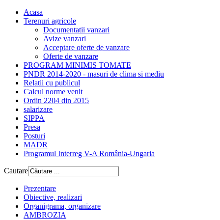
Acasa
Terenuri agricole
Documentatii vanzari
Avize vanzari
Acceptare oferte de vanzare
Oferte de vanzare
PROGRAM MINIMIS TOMATE
PNDR 2014-2020 - masuri de clima si mediu
Relatii cu publicul
Calcul norme venit
Ordin 2204 din 2015
salarizare
SIPPA
Presa
Posturi
MADR
Programul Interreg V-A România-Ungaria
Cautare
Prezentare
Obiective, realizari
Organigrama, organizare
AMBROZIA