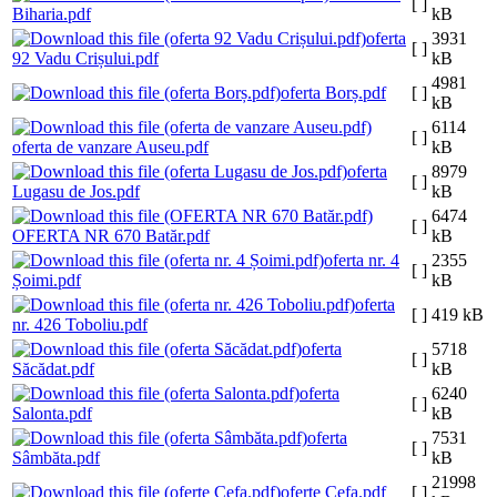
[ ]
Biharia.pdf
kB
oferta
3931
[ ]
92 Vadu Crișului.pdf
kB
4981
oferta Borș.pdf
[ ]
kB
6114
[ ]
oferta de vanzare Auseu.pdf
kB
oferta
8979
[ ]
Lugasu de Jos.pdf
kB
6474
[ ]
OFERTA NR 670 Batăr.pdf
kB
oferta nr. 4
2355
[ ]
Șoimi.pdf
kB
oferta
[ ]
419 kB
nr. 426 Toboliu.pdf
oferta
5718
[ ]
Săcădat.pdf
kB
oferta
6240
[ ]
Salonta.pdf
kB
oferta
7531
[ ]
Sâmbăta.pdf
kB
21998
oferte Cefa.pdf
[ ]