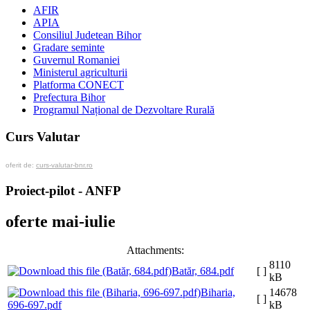
AFIR
APIA
Consiliul Judetean Bihor
Gradare seminte
Guvernul Romaniei
Ministerul agriculturii
Platforma CONECT
Prefectura Bihor
Programul Național de Dezvoltare Rurală
Curs Valutar
oferit de:
curs-valutar-bnr.ro
Proiect-pilot - ANFP
oferte mai-iulie
Attachments:
8110
Batăr, 684.pdf
[ ]
kB
Biharia,
14678
[ ]
696-697.pdf
kB