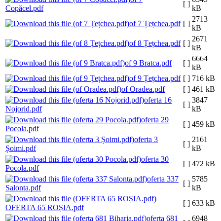
[ ]
Copăcel.pdf
kB
2713
of 7 Țețchea.pdf
[ ]
kB
2671
of 8 Țețchea.pdf
[ ]
kB
6664
of 9 Bratca.pdf
[ ]
kB
of 9 Țețchea.pdf
[ ]
716 kB
of Oradea.pdf
[ ]
461 kB
oferta 16
3847
[ ]
Nojorid.pdf
kB
oferta 29
[ ]
459 kB
Pocola.pdf
oferta 3
2161
[ ]
Șoimi.pdf
kB
oferta 30
[ ]
472 kB
Pocola.pdf
oferta 337
5785
[ ]
Salonta.pdf
kB
[ ]
633 kB
OFERTA 65 ROȘIA.pdf
oferta 681
6948