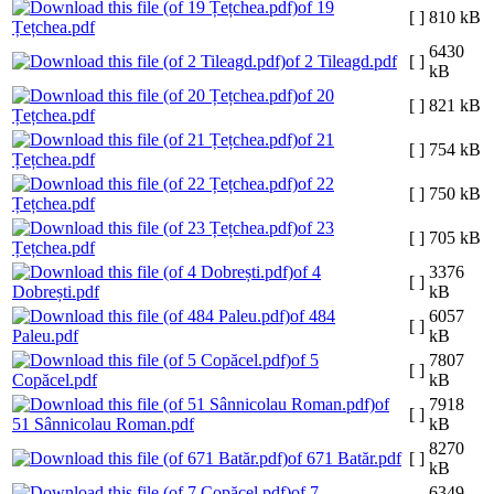
of 19
[ ]
810 kB
Țețchea.pdf
6430
of 2 Tileagd.pdf
[ ]
kB
of 20
[ ]
821 kB
Țețchea.pdf
of 21
[ ]
754 kB
Țețchea.pdf
of 22
[ ]
750 kB
Țețchea.pdf
of 23
[ ]
705 kB
Țețchea.pdf
of 4
3376
[ ]
Dobrești.pdf
kB
of 484
6057
[ ]
Paleu.pdf
kB
of 5
7807
[ ]
Copăcel.pdf
kB
of
7918
[ ]
51 Sânnicolau Roman.pdf
kB
8270
of 671 Batăr.pdf
[ ]
kB
of 7
6349