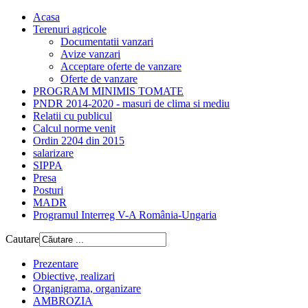
Acasa
Terenuri agricole
Documentatii vanzari
Avize vanzari
Acceptare oferte de vanzare
Oferte de vanzare
PROGRAM MINIMIS TOMATE
PNDR 2014-2020 - masuri de clima si mediu
Relatii cu publicul
Calcul norme venit
Ordin 2204 din 2015
salarizare
SIPPA
Presa
Posturi
MADR
Programul Interreg V-A România-Ungaria
Cautare
Prezentare
Obiective, realizari
Organigrama, organizare
AMBROZIA