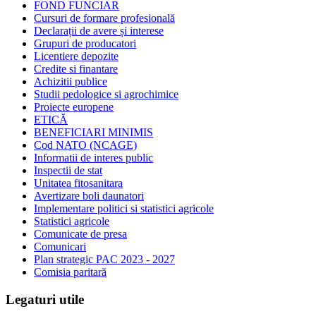
FOND FUNCIAR
Cursuri de formare profesională
Declarații de avere și interese
Grupuri de producatori
Licentiere depozite
Credite si finantare
Achizitii publice
Studii pedologice si agrochimice
Proiecte europene
ETICĂ
BENEFICIARI MINIMIS
Cod NATO (NCAGE)
Informatii de interes public
Inspectii de stat
Unitatea fitosanitara
Avertizare boli daunatori
Implementare politici si statistici agricole
Statistici agricole
Comunicate de presa
Comunicari
Plan strategic PAC 2023 - 2027
Comisia paritară
Legaturi utile