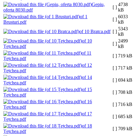
Gepiu,
4738
[ ]
oferta 8030.pdf
kB
of 1
6033
[ ]
Brusturi.pdf
kB
5343
of 10 Bratca.pdf
[ ]
kB
of 10
2499
[ ]
Țețchea.pdf
kB
of 11
[ ]
719 kB
Țețchea.pdf
of 12
[ ]
717 kB
Țețchea.pdf
of 14
[ ]
694 kB
Țețchea.pdf
of 15
[ ]
708 kB
Țețchea.pdf
of 16
[ ]
716 kB
Țețchea.pdf
of 17
[ ]
685 kB
Țețchea.pdf
of 18
[ ]
709 kB
Țețchea.pdf