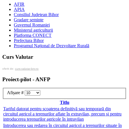
AFIR
APIA
Consiliul Judetean Bihor
Gradare seminte
Guvernul Romaniei
Ministerul agriculturii
Platforma CONECT
Prefectura Bihor
Programul Național de Dezvoltare Rurală
Curs Valutar
oferit de:
curs-valutar-bnr.ro
Proiect-pilot - ANFP
Afișare #
Titlu
Tariful datorat pentru scoaterea definitivă sau temporară din
circuitul agricol a terenurilor aflate în extravilan, precum şi pentru
introducerea terenurilor agricole în intravilan
Introducerea sau redarea în circuitul agricol a terenurilor situate în