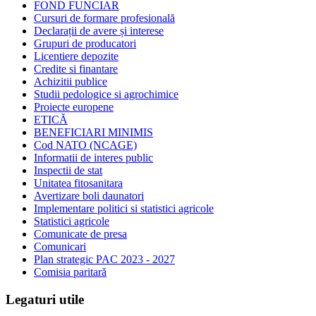
FOND FUNCIAR
Cursuri de formare profesională
Declarații de avere și interese
Grupuri de producatori
Licentiere depozite
Credite si finantare
Achizitii publice
Studii pedologice si agrochimice
Proiecte europene
ETICĂ
BENEFICIARI MINIMIS
Cod NATO (NCAGE)
Informatii de interes public
Inspectii de stat
Unitatea fitosanitara
Avertizare boli daunatori
Implementare politici si statistici agricole
Statistici agricole
Comunicate de presa
Comunicari
Plan strategic PAC 2023 - 2027
Comisia paritară
Legaturi utile