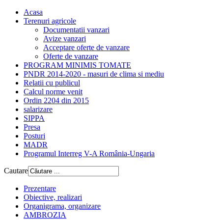
Acasa
Terenuri agricole
Documentatii vanzari
Avize vanzari
Acceptare oferte de vanzare
Oferte de vanzare
PROGRAM MINIMIS TOMATE
PNDR 2014-2020 - masuri de clima si mediu
Relatii cu publicul
Calcul norme venit
Ordin 2204 din 2015
salarizare
SIPPA
Presa
Posturi
MADR
Programul Interreg V-A România-Ungaria
Cautare
Prezentare
Obiective, realizari
Organigrama, organizare
AMBROZIA