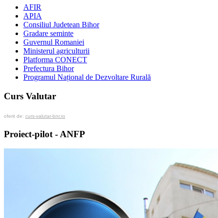
AFIR
APIA
Consiliul Judetean Bihor
Gradare seminte
Guvernul Romaniei
Ministerul agriculturii
Platforma CONECT
Prefectura Bihor
Programul Național de Dezvoltare Rurală
Curs Valutar
oferit de:
curs-valutar-bnr.ro
Proiect-pilot - ANFP