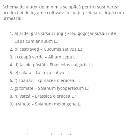
Schema de ajutor de minimis se aplică pentru susţinerea
producţiei de legume cultivate în spaţii protejate, după cum
urmează:
a) ardei gras şi/sau lung şi/sau gogoşar şi/sau iute –
Capsicum annuum L.;
b) castraveţi – Cucumis sativus L.;
c) ceapă verde – Allium cepa L.;
d) fasole păstăi – Phaseolus vulgaris L.;
e) salată – Lactuca sativa L.;
f) spanac – Spinacea oleracea L.;
g) tomate – Solanum lycopersicum L.;
h) varză – Brassica oleracea L.;
i) vinete – Solanum melongena L.