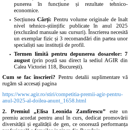
punerea în funcțiune și rezultate tehnico-
economice.
Secțiunea
Cărți:
Pentru volume originale de înalt
nivel tehnico-științific publicate în anul 2025
(excluzând manuale sau cursuri). Înscrierea necesită
un exemplar fizic și 3 recomandări din partea unor
specialiști sau instituții de profil.
Termen limită pentru depunerea dosarelor:
7
august
(prin poștă sau direct la sediul AGIR din
Calea Victoriei 118, București).
Cum se fac înscrieri?
Pentru detalii suplimentare vă
rugăm să accesați pagina
https://www.agir.ro/stiri/competitia-premii-agir-pentru-
anul-2025-al-doilea-anunt_1658.html
2. Premiul „Elisa Leonida Zamfirescu”
este un
premiu acordat pentru anul în curs, dedicat promovării
diversității și egalității de gen, ce onorează performanța