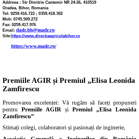
Addresa : Str Dimitrie Cantemir NR 24-26, 410519
Oradea, Bihor, Romania
Tel: 0259.416.722 ; 0359.418.302
Mob: 0745.509.272
Fax: 0259.417.976
dadr.bh@madr.ro
Email:
Site
:
https://www.directiaagricolabihor.ro
https://www.madr.ro/
Premiile AGIR și Premiul „Elisa Leonida
Zamfirescu
Promovarea excelenței: V
ă rugăm să faceți
propuneri
pentru
Premiile AGIR
și
Premiul „Elisa Leonida
Zamfirescu”
Stimați colegi, colaboratori și pasionați de inginerie,
Asociația Generală a Inginerilor din România