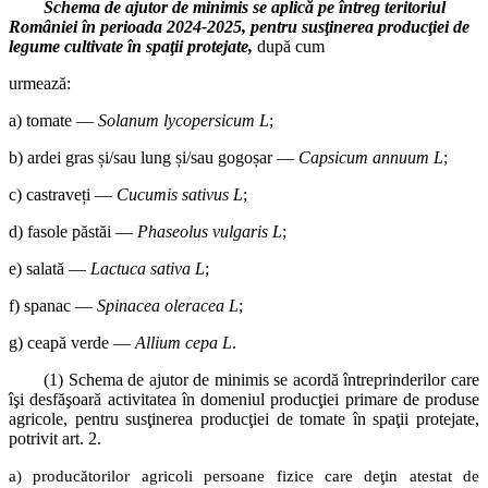
Schema de ajutor de minimis se aplică pe întreg teritoriul
României în perioada 2024-2025, pentru susţinerea producţiei de
legume cultivate în spaţii protejate,
după cum
urmează:
a) tomate —
Solanum lycopersicum L
;
b) ardei gras și/sau lung și/sau gogoșar —
Capsicum annuum L
;
c) castraveți —
Cucumis sativus L
;
d) fasole păstăi —
Phaseolus vulgaris L
;
e) salată —
Lactuca sativa L
;
f) spanac —
Spinacea oleracea L
;
g) ceapă verde —
Allium cepa L
.
(1) Schema de ajutor de minimis se acordă întreprinderilor care
îşi desfăşoară activitatea în domeniul producţiei primare de produse
agricole, pentru susţinerea producţiei de tomate în spaţii protejate,
potrivit art. 2.
a) producătorilor agricoli persoane fizice care deţin atestat de