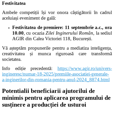
Festivitatea
Ambele competiții își vor onora câștigătorii în cadrul
aceluiași eveniment de gală:
Festivitatea de premiere:
11 septembrie a.c., ora
10.00
, cu ocazia
Zilei Inginerului Român
, la sediul
AGIR din Calea Victoriei 118, București.
Vă așteptăm propunerile pentru a mediatiza inteligența,
creativitatea și munca riguroasă care transformă
societatea.
Info edi
ție precedentă
:
https://www.agir.ro/univers-
ingineresc/numar-18-2025/premiile-asociatiei-generale-
a-inginerilor-din-romania-pentru-anul-2024_8874.html
Potentialii beneficiarii ajutorilui de
minimis pentru aplicarea programului de
susținere a producției de usturoi