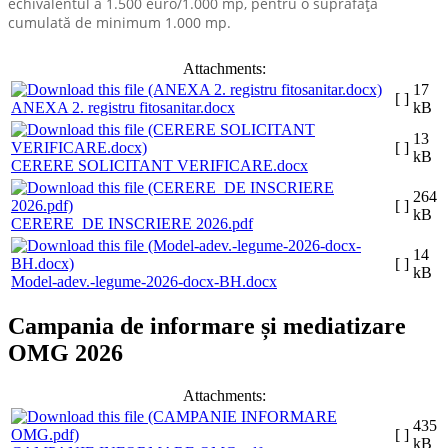
echivalentul a 1.500 euro/1.000 mp, pentru o suprafaţă
cumulată de minimum 1.000 mp.
Attachments:
17
[ ]
ANEXA 2. registru fitosanitar.docx
kB
13
[ ]
kB
CERERE SOLICITANT VERIFICARE.docx
264
[ ]
kB
CERERE_DE INSCRIERE 2026.pdf
14
[ ]
kB
Model-adev.-legume-2026-docx-BH.docx
Campania de informare și mediatizare
OMG 2026
Attachments:
435
[ ]
kB