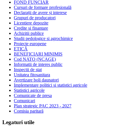
FOND FUNCIAR
Cursuri de formare profesională
Declarații de avere și interese
Grupuri de producatori
Licentiere depozite
Credite si finantare
Achizitii publice
Studii pedologice si agrochimice
Proiecte europene
ETICĂ
BENEFICIARI MINIMIS
Cod NATO (NCAGE)
Informatii de interes public
Inspectii de stat
Unitatea fitosanitara
Avertizare boli daunatori
Implementare politici si statistici agricole
Statistici agricole
Comunicate de presa
Comunicari
Plan strategic PAC 2023 - 2027
Comisia paritară
Legaturi utile