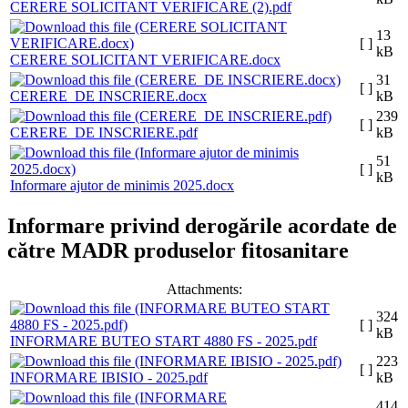
CERERE SOLICITANT VERIFICARE (2).pdf
13
[ ]
kB
CERERE SOLICITANT VERIFICARE.docx
31
[ ]
CERERE_DE INSCRIERE.docx
kB
239
[ ]
CERERE_DE INSCRIERE.pdf
kB
51
[ ]
kB
Informare ajutor de minimis 2025.docx
Informare privind derogările acordate de
către MADR produselor fitosanitare
Attachments:
324
[ ]
kB
INFORMARE BUTEO START 4880 FS - 2025.pdf
223
[ ]
INFORMARE IBISIO - 2025.pdf
kB
414