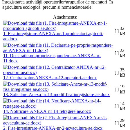
înregistrarea activității operatorilor/grupurilor de operatori în
agricultura ecologică, precum si nomenclatoarele:
Attachments:
32
[ ]
1. Fisa-inregistrare-ANEXA-nr-1-producatori-agricoli-
kB
ae.docx
22
[ ]
11. Declaratie-pe-proprie-raspundere-ae-ANEXA-nr-
kB
11.docx
35
[ ]
kB
12. Centralizator-ANEXA-nr-12-operatori-ae.docx
19
[ ]
kB
13. Solicitare-Anexa-nr-13-modif-fisa-inregistrare-ae.docx
14
[ ]
kB
14. Notificare-ANEXA-nr-14-retragere-ae.docx
29
[ ]
kB
2. Fisa-inregistrare-ANEXA-nr-2-acvacultura-ae.docx