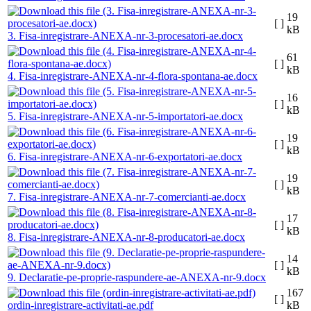
19
[ ]
kB
3. Fisa-inregistrare-ANEXA-nr-3-procesatori-ae.docx
61
[ ]
kB
4. Fisa-inregistrare-ANEXA-nr-4-flora-spontana-ae.docx
16
[ ]
kB
5. Fisa-inregistrare-ANEXA-nr-5-importatori-ae.docx
19
[ ]
kB
6. Fisa-inregistrare-ANEXA-nr-6-exportatori-ae.docx
19
[ ]
kB
7. Fisa-inregistrare-ANEXA-nr-7-comercianti-ae.docx
17
[ ]
kB
8. Fisa-inregistrare-ANEXA-nr-8-producatori-ae.docx
14
[ ]
kB
9. Declaratie-pe-proprie-raspundere-ae-ANEXA-nr-9.docx
167
[ ]
ordin-inregistrare-activitati-ae.pdf
kB