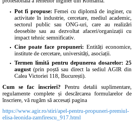
profesională a femeilor inginer din România.
Pot fi propuse:
Femei cu diplomă de inginer, cu
activitate în industrie, cercetare, mediul academic,
sectorul public sau ONG-uri, care au realizări
deosebite sau au dezvoltat afaceri/organizații cu
impact tehnic semnificativ.
Cine poate face propuneri:
Entități economice,
institute de cercetare, universități, asociații.
Termen limită pentru depunerea dosarelor:
25
august
(prin poștă sau direct la sediul AGIR din
Calea Victoriei 118, București).
Cum se fac înscrieri?
Pentru detalii suplimentare,
regulamente complete și descărcarea formularelor de
înscriere, vă rugăm să accesați pagina
https://www.agir.ro/stiri/apel-pentru-propuneri-premiul-
elisa-leonida-zamfirescu_917.html