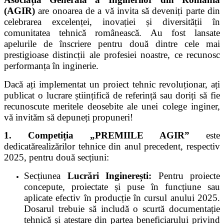
(AGIR)
are onoarea de a vă invita să deveniți parte din
celebrarea excelenței, inovației și diversității în
comunitatea tehnică românească. Au fost lansate
apelurile de înscriere pentru două dintre cele mai
prestigioase distincții ale profesiei noastre, ce recunosc
performanța în inginerie.
Dacă ați implementat un proiect tehnic revoluționar, ați
publicat o lucrare științifică de referință sau doriți să fie
recunoscute meritele deosebite ale unei colege inginer,
vă invităm să depuneți propuneri!
1. Competiția „PREMIILE AGIR”
este
dedicatărealizărilor tehnice din anul precedent, respectiv
2025, pentru două secțiuni:
Secțiunea
Lucrări Inginerești:
Pentru proiecte
concepute, proiectate și puse în funcțiune sau
aplicate efectiv în producție în cursul anului 2025.
Dosarul trebuie să includă o scurtă documentație
tehnică și atestare din partea beneficiarului privind