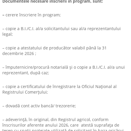
Documentele necesare înscrierii în program, sunt:
–
cerere înscriere în program;
– copie a B.I./C.I. al/a solicitantului sau al/a reprezentantului
legal;
– copie a atestatului de producător valabil până la 31
decembrie 2026 ;
– împuternicire/procură notarială şi o copie a B.I./C.I. al/a unui
reprezentant, după caz;
– copie a certificatului de înregistrare la Oficiul Naţional al
Registrului Comerţului;
– dovadă cont activ bancă/ trezorerie;
– adeverinţă, în original, din Registrul agricol, conform
înscrisurilor aferente anului 2026, care atestă suprafaţa de
teren cu spaţii protejate utilizată de solicitant în baza oricărui