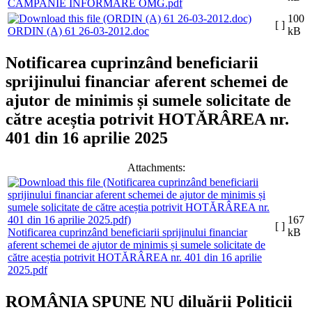
CAMPANIE INFORMARE OMG.pdf
100
[ ]
ORDIN (A) 61 26-03-2012.doc
kB
Notificarea cuprinzând beneficiarii
sprijinului financiar aferent schemei de
ajutor de minimis și sumele solicitate de
către aceștia potrivit HOTĂRÂREA nr.
401 din 16 aprilie 2025
Attachments:
167
[ ]
Notificarea cuprinzând beneficiarii sprijinului financiar
kB
aferent schemei de ajutor de minimis și sumele solicitate de
către aceștia potrivit HOTĂRÂREA nr. 401 din 16 aprilie
2025.pdf
ROMÂNIA SPUNE NU diluării Politicii