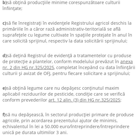
b)
să obţină producţiile minime corespunzătoare culturii
înfiinţate;
c)
să fie înregistraţi în evidenţele Registrului agricol deschis la
primăriile în a căror rază administrativ-teritorială se află
suprafeţele cu legume cultivate în spaţiile protejate în anul în
care solicită sprijinul, respectiv la data solicitării sprijinului;
d)
să deţină Registrul de evidenţă a tratamentelor cu produse
de protecţie a plantelor, conform modelului prevăzut în
anexa
nr. 2 din HG nr.325/2025
, completat începând cu data înfiinţării
culturii şi avizat de OFJ, pentru fiecare solicitare a sprijinului;
e)
să obţină legume care nu depăşesc conţinutul maxim
aplicabil reziduurilor de pesticide, condiţie care se verifică
conform prevederilor
art. 12 alin. (3) din HG nr.325/2025
;
f)
să nu depăşească, în sectorul producţiei primare de produse
agricole, prin acordarea prezentului ajutor de minimis,
echivalentul în lei a 50.000 euro/întreprindere/întreprindere
unică pe durata ultimilor 3 ani.