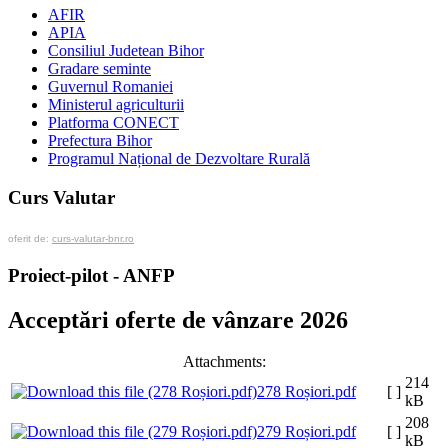
AFIR
APIA
Consiliul Judetean Bihor
Gradare seminte
Guvernul Romaniei
Ministerul agriculturii
Platforma CONECT
Prefectura Bihor
Programul Național de Dezvoltare Rurală
Curs Valutar
oferit de:
curs-valutar-bnr.ro
Proiect-pilot - ANFP
Acceptări oferte de vânzare 2026
Attachments:
214
278 Roșiori.pdf
[ ]
kB
208
279 Roșiori.pdf
[ ]
kB