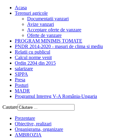
Acasa
Terenuri agricole
Documentatii vanzari
Avize vanzari
Acceptare oferte de vanzare
Oferte de vanzare
PROGRAM MINIMIS TOMATE
PNDR 2014-2020 - masuri de clima si mediu
Relatii cu publicul
Calcul norme venit
Ordin 2204 din 2015
salarizare
SIPPA
Presa
Posturi
MADR
Programul Interreg V-A România-Ungaria
Cautare
Prezentare
Obiective, realizari
Organigrama, organizare
AMBROZIA