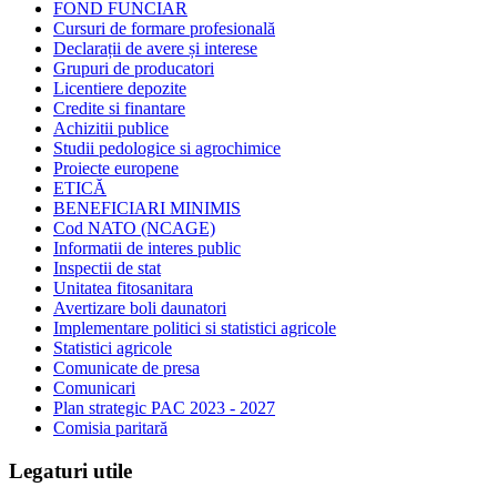
FOND FUNCIAR
Cursuri de formare profesională
Declarații de avere și interese
Grupuri de producatori
Licentiere depozite
Credite si finantare
Achizitii publice
Studii pedologice si agrochimice
Proiecte europene
ETICĂ
BENEFICIARI MINIMIS
Cod NATO (NCAGE)
Informatii de interes public
Inspectii de stat
Unitatea fitosanitara
Avertizare boli daunatori
Implementare politici si statistici agricole
Statistici agricole
Comunicate de presa
Comunicari
Plan strategic PAC 2023 - 2027
Comisia paritară
Legaturi utile