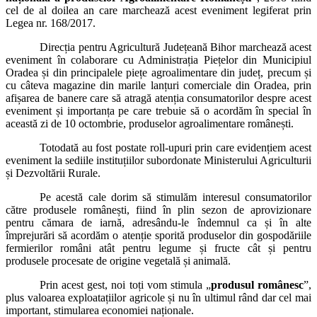
cel de al doilea an care marchează acest eveniment legiferat prin
Legea nr. 168/2017.
Direcția pentru Agricultură Județeană Bihor marchează acest
eveniment în colaborare cu Administrația Piețelor din Municipiul
Oradea și din principalele piețe agroalimentare din județ, precum și
cu câteva magazine din marile lanțuri comerciale din Oradea, prin
afișarea de banere care să atragă atenția consumatorilor despre acest
eveniment și importanța pe care trebuie să o acordăm în special în
această zi de 10 octombrie, produselor agroalimentare românești.
Totodată au fost postate roll-upuri prin care evidențiem acest
eveniment la sediile instituțiilor subordonate Ministerului Agriculturii
și Dezvoltării Rurale.
Pe acestă cale dorim să stimulăm interesul consumatorilor
către produsele românești, fiind în plin sezon de aprovizionare
pentru cămara de iarnă, adresându-le îndemnul ca și în alte
împrejurări să acordăm o atenție sporită produselor din gospodăriile
fermierilor români atât pentru legume și fructe cât și pentru
produsele procesate de origine vegetală și animală.
Prin acest gest, noi toți vom stimula „
produsul românesc
”,
plus valoarea exploatațiilor agricole și nu în ultimul rând dar cel mai
important, stimularea economiei naționale.