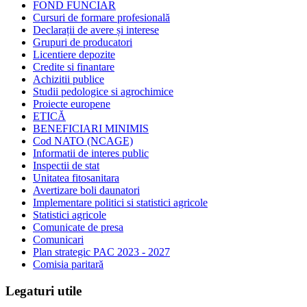
FOND FUNCIAR
Cursuri de formare profesională
Declarații de avere și interese
Grupuri de producatori
Licentiere depozite
Credite si finantare
Achizitii publice
Studii pedologice si agrochimice
Proiecte europene
ETICĂ
BENEFICIARI MINIMIS
Cod NATO (NCAGE)
Informatii de interes public
Inspectii de stat
Unitatea fitosanitara
Avertizare boli daunatori
Implementare politici si statistici agricole
Statistici agricole
Comunicate de presa
Comunicari
Plan strategic PAC 2023 - 2027
Comisia paritară
Legaturi utile