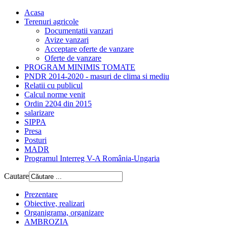
Acasa
Terenuri agricole
Documentatii vanzari
Avize vanzari
Acceptare oferte de vanzare
Oferte de vanzare
PROGRAM MINIMIS TOMATE
PNDR 2014-2020 - masuri de clima si mediu
Relatii cu publicul
Calcul norme venit
Ordin 2204 din 2015
salarizare
SIPPA
Presa
Posturi
MADR
Programul Interreg V-A România-Ungaria
Cautare
Prezentare
Obiective, realizari
Organigrama, organizare
AMBROZIA