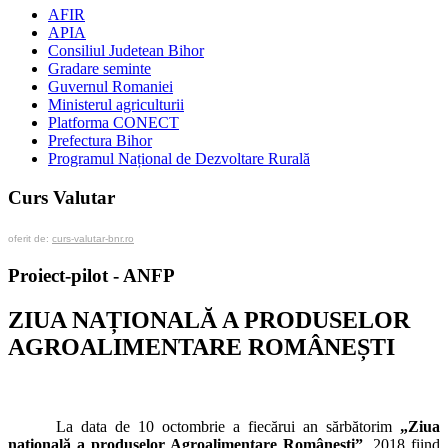
AFIR
APIA
Consiliul Judetean Bihor
Gradare seminte
Guvernul Romaniei
Ministerul agriculturii
Platforma CONECT
Prefectura Bihor
Programul Național de Dezvoltare Rurală
Curs Valutar
oferit de:
curs-valutar-bnr.ro
Proiect-pilot - ANFP
ZIUA NAȚIONALĂ A PRODUSELOR
AGROALIMENTARE ROMÂNEȘTI
La data de 10 octombrie a fiecărui an sărbătorim
„Ziua
națională a produselor Agroalimentare Românești”
, 2018 fiind