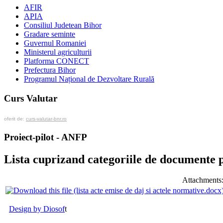
AFIR
APIA
Consiliul Judetean Bihor
Gradare seminte
Guvernul Romaniei
Ministerul agriculturii
Platforma CONECT
Prefectura Bihor
Programul Național de Dezvoltare Rurală
Curs Valutar
oferit de:
curs-valutar-bnr.ro
Proiect-pilot - ANFP
Lista cuprizand categoriile de documente 
Attachments
Design by Diosof
t