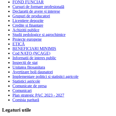
FOND FUNCIAR
Cursuri de formare profesională
Declarații de avere și interese
Grupuri de producatori
Licentiere depozite
Credite si finantare
Achizitii publice
Studii pedologice si agrochimice
Proiecte europene
ETICĂ
BENEFICIARI MINIMIS
Cod NATO (NCAGE)
Informatii de interes public
Inspectii de stat
Unitatea fitosanitara
Avertizare boli daunatori
Implementare politici si statistici agricole
Statistici agricole
Comunicate de presa
Comunicari
Plan strategic PAC 2023 - 2027
Comisia paritară
Legaturi utile