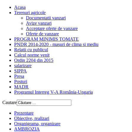
Acasa
Terenuri agricole
Documentatii vanzari
Avize vanzari
Acceptare oferte de vanzare
Oferte de vanzare
PROGRAM MINIMIS TOMATE
PNDR 2014-2020 - masuri de clima si mediu
Relatii cu publicul
Calcul norme venit
Ordin 2204 din 2015
salarizare
SIPPA
Presa
Posturi
MADR
Programul Interreg V-A România-Ungaria
Cautare
Prezentare
Obiective, realizari
Organigrama, organizare
AMBROZIA