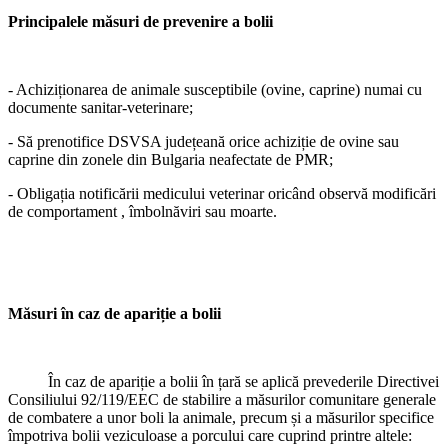
Principalele măsuri de prevenire a
bolii
- Achiziționarea de animale susceptibile (ovine, caprine) numai cu
documente sanitar-veterinare;
- Să prenotifice DSVSA județeană orice achiziție de ovine sau
caprine din zonele din Bulgaria neafectate de PMR;
- Obligația notificării medicului veterinar oricând observă modificări
de comportament , îmbolnăviri sau moarte.
Măsuri în caz de apariție a bolii
În caz de apariție a bolii în țară se aplică prevederile Directivei
Consiliului 92/119/EEC de stabilire a măsurilor comunitare generale
de combatere a unor boli la animale, precum și a măsurilor specifice
împotriva bolii veziculoase a porcului care cuprind printre altele: