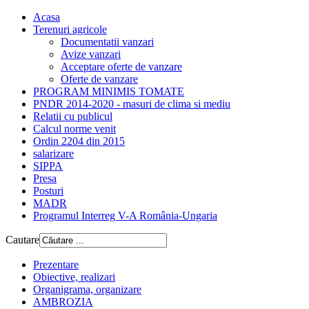
Acasa
Terenuri agricole
Documentatii vanzari
Avize vanzari
Acceptare oferte de vanzare
Oferte de vanzare
PROGRAM MINIMIS TOMATE
PNDR 2014-2020 - masuri de clima si mediu
Relatii cu publicul
Calcul norme venit
Ordin 2204 din 2015
salarizare
SIPPA
Presa
Posturi
MADR
Programul Interreg V-A România-Ungaria
Cautare
Prezentare
Obiective, realizari
Organigrama, organizare
AMBROZIA