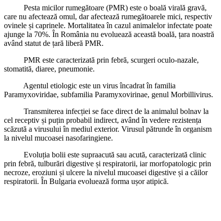
Pesta micilor rumegătoare (PMR) este o boală virală gravă,
care nu afectează omul, dar afectează rumegătoarele mici, respectiv
ovinele și caprinele. Mortalitatea în cazul animalelor infectate poate
ajunge la 70%. În România nu evoluează această boală, țara noastră
având statut de țară liberă PMR.
PMR este caracterizată prin febră, scurgeri oculo-nazale,
stomatită, diaree, pneumonie.
Agentul etiologic este un virus încadrat în familia
Paramyxoviridae, subfamilia
Paramyxovirinae, genul Morbillivirus.
Transmiterea infecției se face direct de la animalul bolnav la
cel receptiv și puțin probabil indirect, având în vedere rezistența
scăzută a virusului în mediul exterior. Virusul pătrunde în organism
la nivelul mucoasei nasofaringiene.
Evoluția bolii este supraacută sau acută, caracterizată clinic
prin febră, tulburări digestive și respiratorii, iar morfopatologic prin
necroze, eroziuni și ulcere la nivelul mucoasei digestive și a căilor
respiratorii. În Bulgaria evoluează forma ușor atipică.