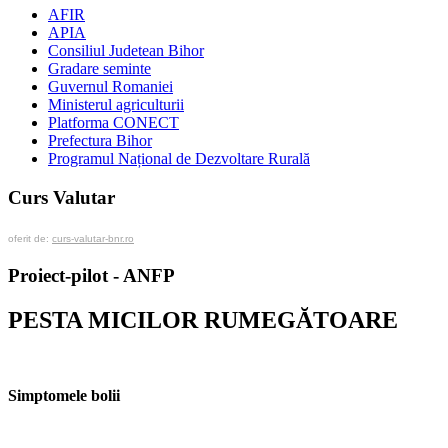
AFIR
APIA
Consiliul Judetean Bihor
Gradare seminte
Guvernul Romaniei
Ministerul agriculturii
Platforma CONECT
Prefectura Bihor
Programul Național de Dezvoltare Rurală
Curs Valutar
oferit de:
curs-valutar-bnr.ro
Proiect-pilot - ANFP
PESTA MICILOR RUMEGĂTOARE
Simptomele bolii