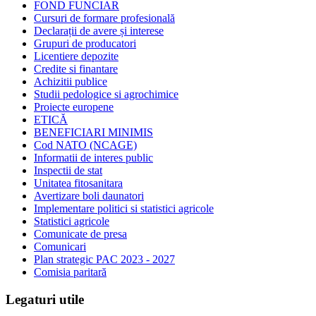
FOND FUNCIAR
Cursuri de formare profesională
Declarații de avere și interese
Grupuri de producatori
Licentiere depozite
Credite si finantare
Achizitii publice
Studii pedologice si agrochimice
Proiecte europene
ETICĂ
BENEFICIARI MINIMIS
Cod NATO (NCAGE)
Informatii de interes public
Inspectii de stat
Unitatea fitosanitara
Avertizare boli daunatori
Implementare politici si statistici agricole
Statistici agricole
Comunicate de presa
Comunicari
Plan strategic PAC 2023 - 2027
Comisia paritară
Legaturi utile