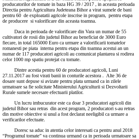
producatorilor de tomate in baza HG 39 / 2017 , in aceasta perioada
Directia pentru Agricultura Judeteana Bihor a virat sumele de bani
pentru 60 de exploatatii agricole inscrise in program, pentru etapa
de producere si valorificare din aceasta toamna.
Daca in perioada de valorificare din Vara un numar de 55
cultivatori de rosii din judetul Bihor au beneficiat de 3000 Euro
fiecare, in total 165000 Euro ca urmare a valorificarii tomatelor
romanesti pe piata interna pentru etapa din toamna acestui an un
numar de 117 producatori agricoli au comunicat plantarea si rodirea
celor 1000 mp spatiu protejat cu tomate.
Dintre acestia pentru 60 de producatori agricoli, Luni
27.11.2017 au fost virati banii in conturile acestora . Alte 36 de
dosare sunt depuse si avizate pentru plata urmand ca in zilele
urmatoare sa fie solicitate Ministerului Agriculturii si Dezvoltarii
Rurale sumele necesare efectuarii platilor.
Un lucru imbucurator este ca doar 3 producatori agricoli din
judetul Bihor sau retras din acest program, 2 producatori s-au retras
din motive obiective si unul a fost declarat neeligibil ca urmare a
verificarilor efectuate.
Doresc sa aduc in atentia celor interesati ca pentru anul 2018
“Programul tomate” va continua urmand ca in perioada urmatoare sa