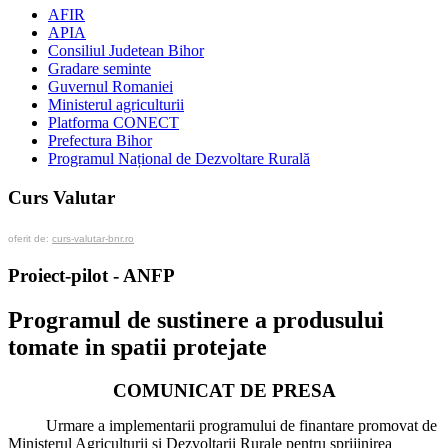
AFIR
APIA
Consiliul Judetean Bihor
Gradare seminte
Guvernul Romaniei
Ministerul agriculturii
Platforma CONECT
Prefectura Bihor
Programul Național de Dezvoltare Rurală
Curs Valutar
oferit de:
curs-valutar-bnr.ro
Proiect-pilot - ANFP
Programul de sustinere a produsului
tomate in spatii protejate
COMUNICAT DE PRESA
Urmare a implementarii programului de finantare promovat de
Ministerul Agriculturii si Dezvoltarii Rurale pentru sprijinirea