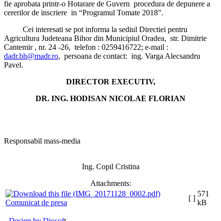
fie aprobata printr-o Hotarare de Guvern procedura de depunere a
cererilor de inscriere in “Programul Tomate 2018”.
Cei interesati se pot informa la sediul Directiei pentru
A
gricultura
J
udeteana
B
ihor din Municipiul Oradea, str. Dimitrie
Cantemir , nr. 24 -26, telefon : 0259416722; e-mail :
dadr.bh@madr.ro
, persoana de contact: ing. Varga Alecsandru
Pavel.
DIRECTOR EXECUTIV,
DR. ING. HODISAN NICOLAE FLORIAN
Responsabil mass-media
Ing. Copil Cristina
Attachments:
571
[ ]
Comunicat de presa
kB
Design by Diosof
t