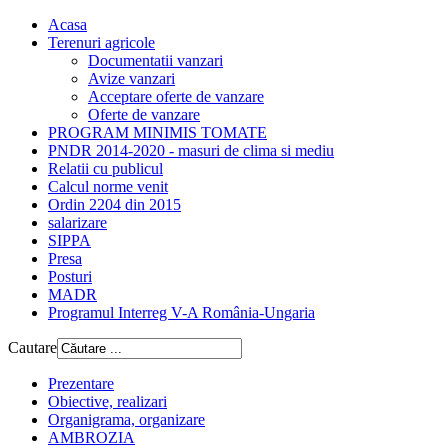
Acasa
Terenuri agricole
Documentatii vanzari
Avize vanzari
Acceptare oferte de vanzare
Oferte de vanzare
PROGRAM MINIMIS TOMATE
PNDR 2014-2020 - masuri de clima si mediu
Relatii cu publicul
Calcul norme venit
Ordin 2204 din 2015
salarizare
SIPPA
Presa
Posturi
MADR
Programul Interreg V-A România-Ungaria
Cautare
Prezentare
Obiective, realizari
Organigrama, organizare
AMBROZIA