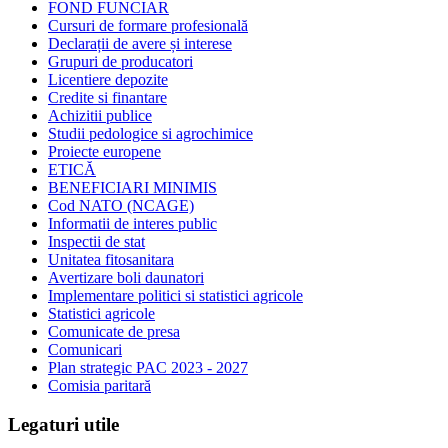
FOND FUNCIAR
Cursuri de formare profesională
Declarații de avere și interese
Grupuri de producatori
Licentiere depozite
Credite si finantare
Achizitii publice
Studii pedologice si agrochimice
Proiecte europene
ETICĂ
BENEFICIARI MINIMIS
Cod NATO (NCAGE)
Informatii de interes public
Inspectii de stat
Unitatea fitosanitara
Avertizare boli daunatori
Implementare politici si statistici agricole
Statistici agricole
Comunicate de presa
Comunicari
Plan strategic PAC 2023 - 2027
Comisia paritară
Legaturi utile