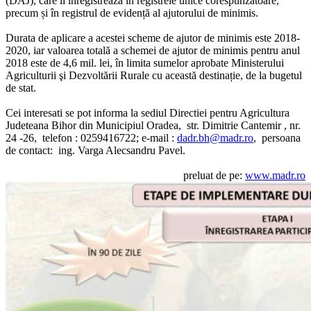
(DAJ), care îi înregistrează în registrele unice corespunzătoare,
precum și în registrul de evidență al ajutorului de minimis.
Durata de aplicare a acestei scheme de ajutor de minimis este 2018-
2020, iar valoarea totală a schemei de ajutor de minimis pentru anul
2018 este de 4,6 mil. lei, în limita sumelor aprobate Ministerului
Agriculturii şi Dezvoltării Rurale cu această destinație, de la bugetul
de stat.
Cei interesati se pot informa la sediul Directiei pentru
A
gricultura
J
udeteana
B
ihor din Municipiul Oradea, str. Dimitrie Cantemir , nr.
24 -26, telefon : 0259416722; e-mail :
dadr.bh@madr.ro
, persoana
de contact: ing. Varga Alecsandru Pavel.
preluat de pe:
www.madr.ro