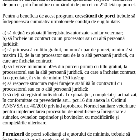
de purcei, prin înmulțirea numărului de purcei cu 250 lei/cap purcel.
Pentru a beneficia de acest program,
crescătorii de porci
trebuie să
îndeplinească cumulativ următoarele condiţii de eligibilitate:
a) să deţină exploatații înregistrate/autorizate sanitar veterinar;
b) să încheie un contract cu un procesator sau cu altă persoană
juridică;
c) să primească cu titlu gratuit, un număr par de purcei, minim 2 și
maxim 10, de la un procesator sau de la o altă persoană juridică, cu
care are încheiat contract;
d) să livreze minimum 50% din purceii primiți cu titlu gratuit, la
procesatorul sau la altă persoană juridică, cu care a încheiat contract,
la o greutate, în viu, de minim 130 kg/cap;
e) să respecte structura rației furajere stabilită în contractul cu
procesatorul sau cu o altă persoană juridică;
f) să deţină registrul individual al exploataţiei, completat și actualizat,
în conformitate cu prevederile art.1 pct.16 din anexa la Ordinul
ANSVSA nr. 40/2010 privind aprobarea Normei sanitare veterinare
pentru implementarea procesului de identificare şi înregistrare a
suinelor, ovinelor, caprinelor şi bovinelor, cu modificările și
completările ulterioare.
Furnizorii
de porci solicitanți ai ajutorului de minimis, trebuie să
îndeplinească următoarele condiții: