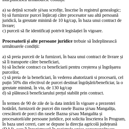
a) sa dețină scroafe și/sau scrofițe, înscrise în registrul genealogic;
b) să furnizeze purcei înțărcați către procesator sau altă persoană
juridică, la greutate minimă de 10 kg/cap, în baza unui contract de
livrare;
c) purceii să fie identificați potrivit legislației în vigoare.
Procesatorii și alte persoane juridice
trebuie să îndeplinească
următoarele condiții:
a) să preia purceii de la furnizori, în baza unui contract de livrare și
să îi transporte către beneficiari,
b) să încheie contract cu beneficiarii pentru creșterea și îngrășarea
purceilor,
c) să preia de la beneficiari, în vederea abatorizarii si procesarii, cel
puțin 50% din efectivul de purcei destinat îngrășării/beneficiar, la o
greutate minimă, în viu, de 130 kg/cap
d) să plătească beneficiarului prețul stabilit prin contract.
În termen de 90 de zile de la data intrării în vigoare a prezentei
hotărâri, furnizorii de purcei din rasele Bazna și/sau Mangalița,
crescătorii de porci din rasele Bazna și/sau Mangalita și
procesatorii/alte persoane juridice, pot solicita înscrierea în Program,
în baza unei cereri, care se depune la direcția agricolă județeană