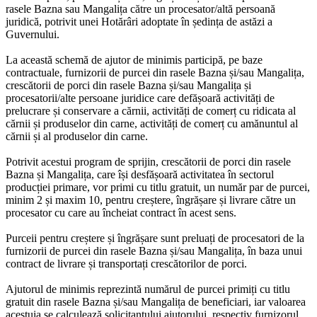
rasele Bazna sau Mangalița către un procesator/altă persoană
juridică, potrivit unei Hotărâri adoptate în ședința de astăzi a
Guvernului.
La această schemă de ajutor de minimis participă, pe baze
contractuale, furnizorii de purcei din rasele Bazna și/sau Mangalița,
crescătorii de porci din rasele Bazna și/sau Mangalița și
procesatorii/alte persoane juridice care defășoară activități de
prelucrare și conservare a cărnii, activități de comerț cu ridicata al
cărnii și produselor din carne, activități de comerț cu amănuntul al
cărnii și al produselor din carne.
Potrivit acestui program de sprijin, crescătorii de porci din rasele
Bazna și Mangalița, care își desfășoară activitatea în sectorul
producției primare, vor primi cu titlu gratuit, un număr par de purcei,
minim 2 și maxim 10, pentru creștere, îngrășare și livrare către un
procesator cu care au încheiat contract în acest sens.
Purceii pentru creștere și îngrășare sunt preluați de procesatori de la
furnizorii de purcei din rasele Bazna și/sau Mangalița, în baza unui
contract de livrare și transportați crescătorilor de porci.
Ajutorul de minimis reprezintă numărul de purcei primiți cu titlu
gratuit din rasele Bazna și/sau Mangalița de beneficiari, iar valoarea
acestuia se calculează solicitantului ajutorului, respectiv furnizorul