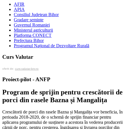
AFIR
APIA
Consiliul Judetean Bihor
Gradare seminte
Guvernul Romaniei
Ministerul agriculturii
Platforma CONECT
Prefectura Bihor
Programul Național de Dezvoltare Rurală
Curs Valutar
oferit de:
curs-valutar-bnr.ro
Proiect-pilot - ANFP
Program de sprijin pentru crescătorii de
porci din rasele Bazna și Mangalița
Crescătorii de porci din rasele Bazna și Mangalița vor beneficia, în
perioada 2018-2020, de o schemă de sprijin financiar pentru
aplicarea programului de susținere a acestora în vederea producerii
cărnii de porc, pentru creșterea, îngrășarea și livrarea porcilor din