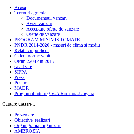
Acasa
Terenuri agricole
Documentatii vanzari
Avize vanzari
Acceptare oferte de vanzare
Oferte de vanzare
PROGRAM MINIMIS TOMATE
PNDR 2014-2020 - masuri de clima si mediu
Relatii cu publicul
Calcul norme venit
Ordin 2204 din 2015
salarizare
SIPPA
Presa
Posturi
MADR
Programul Interreg V-A România-Ungaria
Cautare
Prezentare
Obiective, realizari
Organigrama, organizare
AMBROZIA