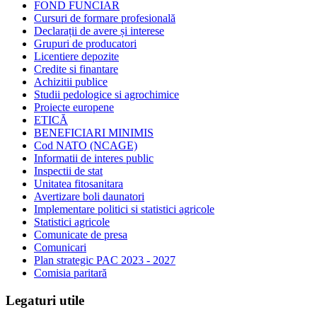
FOND FUNCIAR
Cursuri de formare profesională
Declarații de avere și interese
Grupuri de producatori
Licentiere depozite
Credite si finantare
Achizitii publice
Studii pedologice si agrochimice
Proiecte europene
ETICĂ
BENEFICIARI MINIMIS
Cod NATO (NCAGE)
Informatii de interes public
Inspectii de stat
Unitatea fitosanitara
Avertizare boli daunatori
Implementare politici si statistici agricole
Statistici agricole
Comunicate de presa
Comunicari
Plan strategic PAC 2023 - 2027
Comisia paritară
Legaturi utile