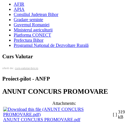
AFIR
APIA
Consiliul Judetean Bihor
Gradare seminte
Guvernul Romaniei
Ministerul agriculturii
Platforma CONECT
Prefectura Bihor
Programul Național de Dezvoltare Rurală
Curs Valutar
oferit de:
curs-valutar-bnr.ro
Proiect-pilot - ANFP
ANUNT CONCURS PROMOVARE
Attachments:
319
[ ]
kB
ANUNT CONCURS PROMOVARE.pdf