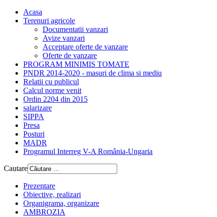
Acasa
Terenuri agricole
Documentatii vanzari
Avize vanzari
Acceptare oferte de vanzare
Oferte de vanzare
PROGRAM MINIMIS TOMATE
PNDR 2014-2020 - masuri de clima si mediu
Relatii cu publicul
Calcul norme venit
Ordin 2204 din 2015
salarizare
SIPPA
Presa
Posturi
MADR
Programul Interreg V-A România-Ungaria
Cautare
Prezentare
Obiective, realizari
Organigrama, organizare
AMBROZIA