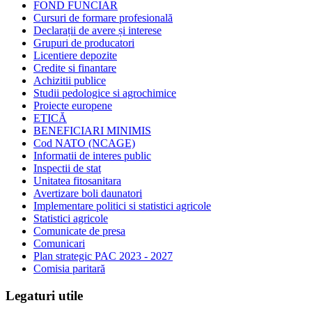
FOND FUNCIAR
Cursuri de formare profesională
Declarații de avere și interese
Grupuri de producatori
Licentiere depozite
Credite si finantare
Achizitii publice
Studii pedologice si agrochimice
Proiecte europene
ETICĂ
BENEFICIARI MINIMIS
Cod NATO (NCAGE)
Informatii de interes public
Inspectii de stat
Unitatea fitosanitara
Avertizare boli daunatori
Implementare politici si statistici agricole
Statistici agricole
Comunicate de presa
Comunicari
Plan strategic PAC 2023 - 2027
Comisia paritară
Legaturi utile