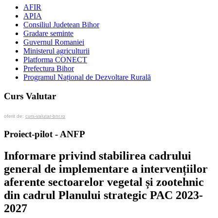
AFIR
APIA
Consiliul Judetean Bihor
Gradare seminte
Guvernul Romaniei
Ministerul agriculturii
Platforma CONECT
Prefectura Bihor
Programul Național de Dezvoltare Rurală
Curs Valutar
oferit de:
curs-valutar-bnr.ro
Proiect-pilot - ANFP
Informare privind stabilirea cadrului
general de implementare a intervențiilor
aferente sectoarelor vegetal și zootehnic
din cadrul Planului strategic PAC 2023-
2027