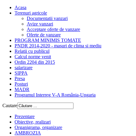
Acasa
Terenuri agricole
Documentatii vanzari
Avize vanzari
Acceptare oferte de vanzare
Oferte de vanzare
PROGRAM MINIMIS TOMATE
PNDR 2014-2020 - masuri de clima si mediu
Relatii cu publicul
Calcul norme venit
Ordin 2204 din 2015
salarizare
SIPPA
Presa
Posturi
MADR
Programul Interreg V-A România-Ungaria
Cautare
Prezentare
Obiective, realizari
Organigrama, organizare
AMBROZIA