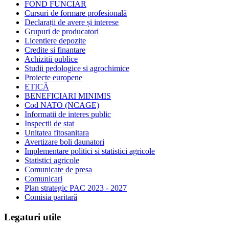
FOND FUNCIAR
Cursuri de formare profesională
Declarații de avere și interese
Grupuri de producatori
Licentiere depozite
Credite si finantare
Achizitii publice
Studii pedologice si agrochimice
Proiecte europene
ETICĂ
BENEFICIARI MINIMIS
Cod NATO (NCAGE)
Informatii de interes public
Inspectii de stat
Unitatea fitosanitara
Avertizare boli daunatori
Implementare politici si statistici agricole
Statistici agricole
Comunicate de presa
Comunicari
Plan strategic PAC 2023 - 2027
Comisia paritară
Legaturi utile