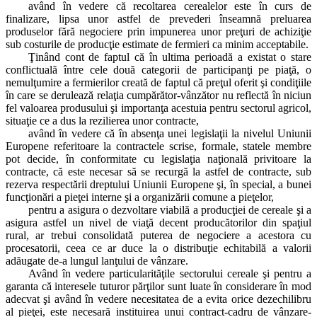
având în vedere că recoltarea cerealelor este în curs de
finalizare, lipsa unor astfel de prevederi înseamnă preluarea
produselor fără negociere prin impunerea unor preţuri de achiziţie
sub costurile de producţie estimate de fermieri ca minim acceptabile.
Ţinând cont de faptul că în ultima perioadă a existat o stare
conflictuală între cele două categorii de participanţi pe piaţă, o
nemulţumire a fermierilor creată de faptul că preţul oferit şi condiţiile
în care se derulează relaţia cumpărător-vânzător nu reflectă în niciun
fel valoarea produsului şi importanţa acestuia pentru sectorul agricol,
situaţie ce a dus la rezilierea unor contracte,
având în vedere că în absenţa unei legislaţii la nivelul Uniunii
Europene referitoare la contractele scrise, formale, statele membre
pot decide, în conformitate cu legislaţia naţională privitoare la
contracte, că este necesar să se recurgă la astfel de contracte, sub
rezerva respectării dreptului Uniunii Europene şi, în special, a bunei
funcţionări a pieţei interne şi a organizării comune a pieţelor,
pentru a asigura o dezvoltare viabilă a producţiei de cereale şi a
asigura astfel un nivel de viaţă decent producătorilor din spaţiul
rural, ar trebui consolidată puterea de negociere a acestora cu
procesatorii, ceea ce ar duce la o distribuţie echitabilă a valorii
adăugate de-a lungul lanţului de vânzare.
Având în vedere particularităţile sectorului cereale şi pentru a
garanta că interesele tuturor părţilor sunt luate în considerare în mod
adecvat şi având în vedere necesitatea de a evita orice dezechilibru
al pieţei, este necesară instituirea unui contract-cadru de vânzare-