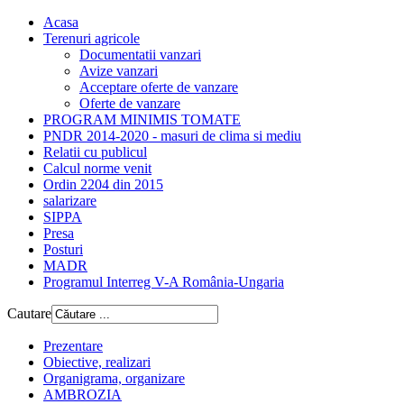
Acasa
Terenuri agricole
Documentatii vanzari
Avize vanzari
Acceptare oferte de vanzare
Oferte de vanzare
PROGRAM MINIMIS TOMATE
PNDR 2014-2020 - masuri de clima si mediu
Relatii cu publicul
Calcul norme venit
Ordin 2204 din 2015
salarizare
SIPPA
Presa
Posturi
MADR
Programul Interreg V-A România-Ungaria
Cautare
Prezentare
Obiective, realizari
Organigrama, organizare
AMBROZIA