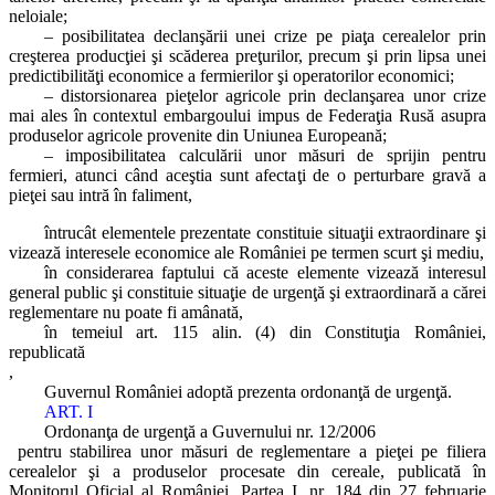
neloiale;
– posibilitatea declanşării unei crize pe piaţa cerealelor prin
creşterea producţiei şi scăderea preţurilor, precum şi prin lipsa unei
predictibilităţi economice a fermierilor şi operatorilor economici;
– distorsionarea pieţelor agricole prin declanşarea unor crize
mai ales în contextul embargoului impus de Federaţia Rusă asupra
produselor agricole provenite din Uniunea Europeană;
– imposibilitatea calculării unor măsuri de sprijin pentru
fermieri, atunci când aceştia sunt afectaţi de o perturbare gravă a
pieţei sau intră în faliment,
întrucât elementele prezentate constituie situaţii extraordinare şi
vizează interesele economice ale României pe termen scurt şi mediu,
în considerarea faptului că aceste elemente vizează interesul
general public şi constituie situaţie de urgenţă şi extraordinară a cărei
reglementare nu poate fi amânată,
în temeiul art. 115 alin. (4) din Constituţia României,
republicată
,
Guvernul României adoptă prezenta ordonanţă de urgenţă.
ART. I
Ordonanţa de urgenţă a Guvernului nr. 12/2006
pentru stabilirea unor măsuri de reglementare a pieţei pe filiera
cerealelor şi a produselor procesate din cereale, publicată în
Monitorul Oficial al României, Partea I, nr. 184 din 27 februarie