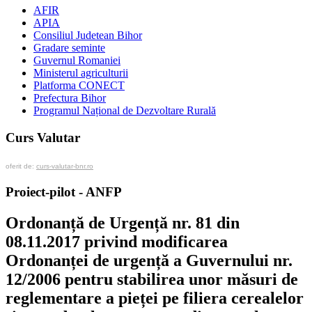
AFIR
APIA
Consiliul Judetean Bihor
Gradare seminte
Guvernul Romaniei
Ministerul agriculturii
Platforma CONECT
Prefectura Bihor
Programul Național de Dezvoltare Rurală
Curs Valutar
oferit de:
curs-valutar-bnr.ro
Proiect-pilot - ANFP
Ordonanță de Urgență nr. 81 din
08.11.2017 privind modificarea
Ordonanței de urgență a Guvernului nr.
12/2006 pentru stabilirea unor măsuri de
reglementare a pieței pe filiera cerealelor