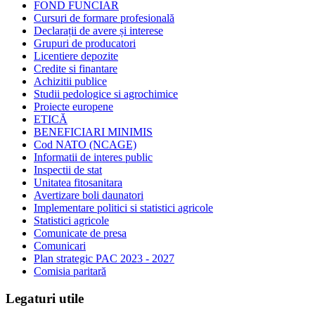
FOND FUNCIAR
Cursuri de formare profesională
Declarații de avere și interese
Grupuri de producatori
Licentiere depozite
Credite si finantare
Achizitii publice
Studii pedologice si agrochimice
Proiecte europene
ETICĂ
BENEFICIARI MINIMIS
Cod NATO (NCAGE)
Informatii de interes public
Inspectii de stat
Unitatea fitosanitara
Avertizare boli daunatori
Implementare politici si statistici agricole
Statistici agricole
Comunicate de presa
Comunicari
Plan strategic PAC 2023 - 2027
Comisia paritară
Legaturi utile