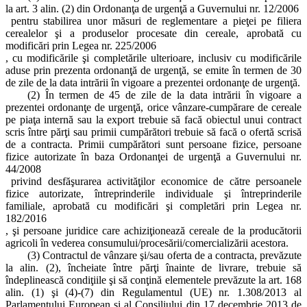
la art. 3 alin. (2) din Ordonanţa de urgenţă a Guvernului nr. 12/2006
pentru stabilirea unor măsuri de reglementare a pieţei pe filiera
cerealelor şi a produselor procesate din cereale, aprobată cu
modificări prin Legea nr. 225/2006
, cu modificările şi completările ulterioare, inclusiv cu modificările
aduse prin prezenta ordonanţă de urgenţă, se emite în termen de 30
de zile de la data intrării în vigoare a prezentei ordonanţe de urgenţă.
(2) În termen de 45 de zile de la data intrării în vigoare a
prezentei ordonanţe de urgenţă, orice vânzare-cumpărare de cereale
pe piaţa internă sau la export trebuie să facă obiectul unui contract
scris între părţi sau primii cumpărători trebuie să facă o ofertă scrisă
de a contracta. Primii cumpărători sunt persoane fizice, persoane
fizice autorizate în baza Ordonanţei de urgenţă a Guvernului nr.
44/2008
privind desfăşurarea activităţilor economice de către persoanele
fizice autorizate, întreprinderile individuale şi întreprinderile
familiale, aprobată cu modificări şi completări prin Legea nr.
182/2016
, şi persoane juridice care achiziţionează cereale de la producătorii
agricoli în vederea consumului/procesării/comercializării acestora.
(3) Contractul de vânzare şi/sau oferta de a contracta, prevăzute
la alin. (2), încheiate între părţi înainte de livrare, trebuie să
îndeplinească condiţiile şi să conţină elementele prevăzute la art. 168
alin. (1) şi (4)-(7) din Regulamentul (UE) nr. 1.308/2013 al
Parlamentului European şi al Consiliului din 17 decembrie 2013 de