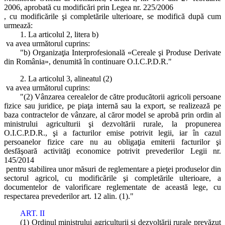
2006, aprobată cu modificări prin Legea nr. 225/2006
, cu modificările şi completările ulterioare, se modifică după cum
urmează:
1. La articolul 2, litera b)
va avea următorul cuprins:
"b) Organizaţia Interprofesională «Cereale şi Produse Derivate
din România», denumită în continuare O.I.C.P.D.R."
2. La articolul 3, alineatul (2)
va avea următorul cuprins:
"(2) Vânzarea cerealelor de către producătorii agricoli persoane
fizice sau juridice, pe piaţa internă sau la export, se realizează pe
baza contractelor de vânzare, al căror model se aprobă prin ordin al
ministrului agriculturii şi dezvoltării rurale, la propunerea
O.I.C.P.D.R., şi a facturilor emise potrivit legii, iar în cazul
persoanelor fizice care nu au obligaţia emiterii facturilor şi
desfăşoară activităţi economice potrivit prevederilor Legii nr.
145/2014
pentru stabilirea unor măsuri de reglementare a pieţei produselor din
sectorul agricol, cu modificările şi completările ulterioare, a
documentelor de valorificare reglementate de această lege, cu
respectarea prevederilor art. 12 alin. (1)."
ART. II
(1) Ordinul ministrului agriculturii şi dezvoltării rurale prevăzut