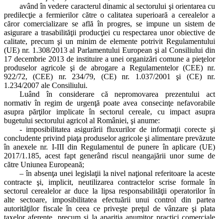
având în vedere caracterul dinamic al sectorului şi orientarea cu
predilecţie a fermierilor către o calitatea superioară a cerealelor a
căror comercializare se află în progres, se impune un sistem de
asigurare a trasabilităţii producţiei cu respectarea unor obiective de
calitate, precum şi un minim de elemente potrivit Regulamentului
(UE) nr. 1.308/2013 al Parlamentului European şi al Consiliului din
17 decembrie 2013 de instituire a unei organizări comune a pieţelor
produselor agricole şi de abrogare a Regulamentelor (CEE) nr.
922/72, (CEE) nr. 234/79, (CE) nr. 1.037/2001 şi (CE) nr.
1.234/2007 ale Consiliului.
Luând în considerare că nepromovarea prezentului act
normativ în regim de urgenţă poate avea consecinţe nefavorabile
asupra părţilor implicate în sectorul cereale, cu impact asupra
bugetului sectorului agricol al României, şi anume:
- imposibilitatea asigurării fluxurilor de informaţii corecte şi
concludente privind piaţa produselor agricole şi alimentare prevăzute
în anexele nr. I-III din Regulamentul de punere în aplicare (UE)
2017/1.185, acest fapt generând riscul neangajării unor sume de
către Uniunea Europeană;
– în absenţa unei legislaţii la nivel naţional referitoare la aceste
contracte şi, implicit, neutilizarea contractelor scrise formale în
sectorul cerealelor ar duce la lipsa responsabilităţii operatorilor în
alte sectoare, imposibilitatea efectuării unui control din partea
autorităţilor fiscale în ceea ce priveşte preţul de vânzare şi plata
taxelor aferente, precum şi la apariţia anumitor practici comerciale