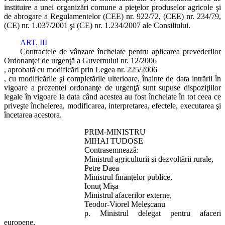
instituire a unei organizări comune a pieţelor produselor agricole şi
de abrogare a Regulamentelor (CEE) nr. 922/72, (CEE) nr. 234/79,
(CE) nr. 1.037/2001 şi (CE) nr. 1.234/2007 ale Consiliului.
ART. III
Contractele de vânzare încheiate pentru aplicarea prevederilor
Ordonanţei de urgenţă a Guvernului nr. 12/2006
, aprobată cu modificări prin Legea nr. 225/2006
, cu modificările şi completările ulterioare, înainte de data intrării în
vigoare a prezentei ordonanţe de urgenţă sunt supuse dispoziţiilor
legale în vigoare la data când acestea au fost încheiate în tot ceea ce
priveşte încheierea, modificarea, interpretarea, efectele, executarea şi
încetarea acestora.
PRIM-MINISTRU
MIHAI TUDOSE
Contrasemnează:
Ministrul agriculturii şi dezvoltării rurale,
Petre Daea
Ministrul finanţelor publice,
Ionuţ Mişa
Ministrul afacerilor externe,
Teodor-Viorel Meleşcanu
p. Ministrul delegat pentru afaceri
europene,