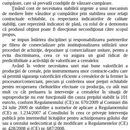
cumpărare, care să prevadă condiţiile de vânzare-cumpărare.
Ţinând cont de necesitatea stabilirii urgente a unui mecanism
de mediere între vânzător şi cumpărător prin stabilirea unor relaţii
contractuale echitabile, cu respectarea indicatorilor de calitate
stabiliţi, care reprezintă indicatori de plată, cu rolul de a demonstra
că produsul obţinut poate fi direcţionat necondiţionat către scopul
propus,
se impun întărirea disciplinei şi responsabilizarea partenerilor
pe filiera de comercializare prin instituţionalizarea utilizării unor
proceduri de achiziţie, depozitare şi comercializare unitare, pentru a
evita discriminarea, ceea ce va asigura un grad ridicat de
predictibilitate a activităţii de valorificare a cerealelor.
Având în vedere necesitatea unei mai bune valorificări a
producţiei de cereale, prin instrumentarea unor contracte-cadru care
să permită siguranţa valorificării eficiente a cerealelor de la fermier la
procesator/comerciant, precum şi conferirea unor preţuri echitabile
pentru recuperarea cheltuielilor efectuate cu producţia, cu atât mai
mult cu cât preluarea la intervenţie a cerealelor în situaţii de
supraproducţie nu este funcţională din cauza preţului stabilit la 101
euro/to, conform Regulamentului (CE) nr. 670/2009 al Comisiei din
24 iulie 2009 de stabilire a normelor de aplicare a Regulamentului
(CE) nr. 1.234/2007 al Consiliului în ceea ce priveşte intervenţia
publică prin intermediul licitaţiilor pentru achiziţionarea grâului dur
sau a orezului nedecorticat şi de modificare a Regulamentelor (CE)
nr. 428/2008 şi (CE) nr. 687/2008,