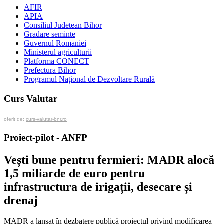
AFIR
APIA
Consiliul Judetean Bihor
Gradare seminte
Guvernul Romaniei
Ministerul agriculturii
Platforma CONECT
Prefectura Bihor
Programul Național de Dezvoltare Rurală
Curs Valutar
oferit de:
curs-valutar-bnr.ro
Proiect-pilot - ANFP
Vești bune pentru fermieri: MADR alocă
1,5 miliarde de euro pentru
infrastructura de irigații, desecare și
drenaj
MADR a lansat în dezbatere publică proiectul privind modificarea