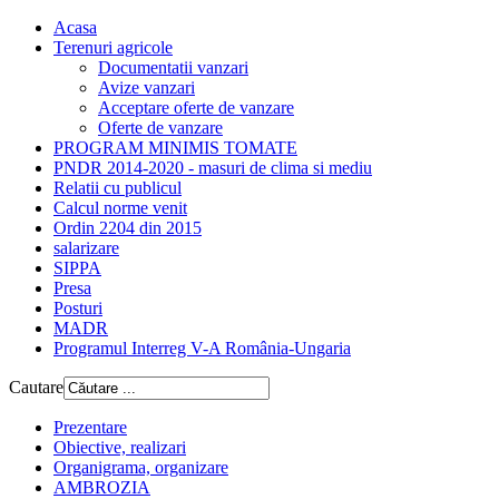
Acasa
Terenuri agricole
Documentatii vanzari
Avize vanzari
Acceptare oferte de vanzare
Oferte de vanzare
PROGRAM MINIMIS TOMATE
PNDR 2014-2020 - masuri de clima si mediu
Relatii cu publicul
Calcul norme venit
Ordin 2204 din 2015
salarizare
SIPPA
Presa
Posturi
MADR
Programul Interreg V-A România-Ungaria
Cautare
Prezentare
Obiective, realizari
Organigrama, organizare
AMBROZIA