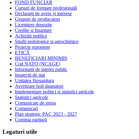
FOND FUNCIAR
Cursuri de formare profesională
Declarații de avere și interese
Grupuri de producatori
Licentiere depozite
Credite si finantare
Achizitii publice
Studii pedologice si agrochimice
Proiecte europene
ETICĂ
BENEFICIARI MINIMIS
Cod NATO (NCAGE)
Informatii de interes public
Inspectii de stat
Unitatea fitosanitara
Avertizare boli daunatori
Implementare politici si statistici agricole
Statistici agricole
Comunicate de presa
Comunicari
Plan strategic PAC 2023 - 2027
Comisia paritară
Legaturi utile