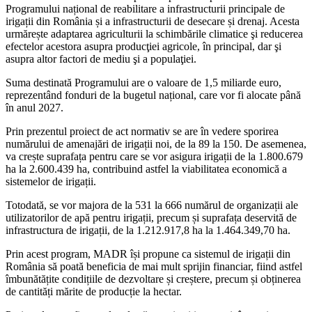
Programului național de reabilitare a infrastructurii principale de
irigații din România și a infrastructurii de desecare și drenaj. Acesta
urmărește adaptarea agriculturii la schimbările climatice şi reducerea
efectelor acestora asupra producţiei agricole, în principal, dar şi
asupra altor factori de mediu şi a populaţiei.
Suma destinată Programului are o valoare de 1,5 miliarde euro,
reprezentând fonduri de la bugetul național, care vor fi alocate până
în anul 2027.
Prin prezentul proiect de act normativ se are în vedere sporirea
numărului de amenajări de irigații noi, de la 89 la 150. De asemenea,
va crește suprafața pentru care se vor asigura irigații de la 1.800.679
ha la 2.600.439 ha, contribuind astfel la viabilitatea economică a
sistemelor de irigații.
Totodată, se vor majora de la 531 la 666 numărul de organizații ale
utilizatorilor de apă pentru irigații, precum și suprafața deservită de
infrastructura de irigații, de la 1.212.917,8 ha la 1.464.349,70 ha.
Prin acest program, MADR își propune ca sistemul de irigații din
România să poată beneficia de mai mult sprijin financiar, fiind astfel
îmbunătățite condițiile de dezvoltare și creștere, precum și obținerea
de cantități mărite de producție la hectar.