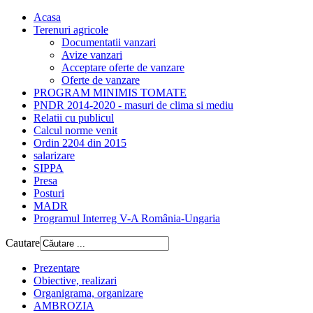
Acasa
Terenuri agricole
Documentatii vanzari
Avize vanzari
Acceptare oferte de vanzare
Oferte de vanzare
PROGRAM MINIMIS TOMATE
PNDR 2014-2020 - masuri de clima si mediu
Relatii cu publicul
Calcul norme venit
Ordin 2204 din 2015
salarizare
SIPPA
Presa
Posturi
MADR
Programul Interreg V-A România-Ungaria
Cautare
Prezentare
Obiective, realizari
Organigrama, organizare
AMBROZIA