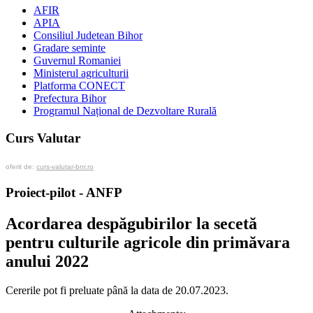
AFIR
APIA
Consiliul Judetean Bihor
Gradare seminte
Guvernul Romaniei
Ministerul agriculturii
Platforma CONECT
Prefectura Bihor
Programul Național de Dezvoltare Rurală
Curs Valutar
oferit de:
curs-valutar-bnr.ro
Proiect-pilot - ANFP
Acordarea despăgubirilor la secetă
pentru culturile agricole din primăvara
anului 2022
Cererile pot fi preluate până la data de 20.07.2023.