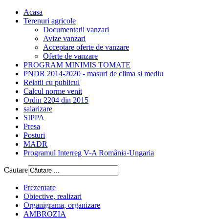
Acasa
Terenuri agricole
Documentatii vanzari
Avize vanzari
Acceptare oferte de vanzare
Oferte de vanzare
PROGRAM MINIMIS TOMATE
PNDR 2014-2020 - masuri de clima si mediu
Relatii cu publicul
Calcul norme venit
Ordin 2204 din 2015
salarizare
SIPPA
Presa
Posturi
MADR
Programul Interreg V-A România-Ungaria
Cautare
Prezentare
Obiective, realizari
Organigrama, organizare
AMBROZIA