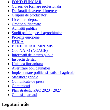
FOND FUNCIAR
Cursuri de formare profesională
Declarații de avere și interese
Grupuri de producatori
Licentiere depozite
Credite si finantare
Achizitii publice
Studii pedologice si agrochimice
Proiecte europene
ETICĂ
BENEFICIARI MINIMIS
Cod NATO (NCAGE)
Informatii de interes public
Inspectii de stat
Unitatea fitosanitara
Avertizare boli daunatori
Implementare politici si statistici agricole
Statistici agricole
Comunicate de presa
Comunicari
Plan strategic PAC 2023 - 2027
Comisia paritară
Legaturi utile