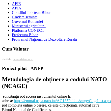
AFIR
APIA
Consiliul Judetean Bihor
Gradare seminte
Guvernul Romaniei
Ministerul agriculturii
Platforma CONECT
Prefectura Bihor
Programul Național de Dezvoltare Rurală
Curs Valutar
oferit de:
curs-valutar-bnr.ro
Proiect-pilot - ANFP
Metodologia de obținere a codului NATO
(NCAGE)
solicitanții pot accesa instrumentul online la
adresa:
https://eportal.nspa.nato.int/AC135Public/scage/CageList.asp
pot completa online o cerere, ce este direcționată automat către
Biroul Național de Codificare sau..