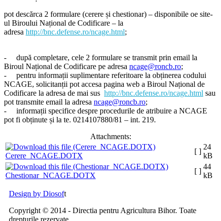
pot descărca 2 formulare (cerere și chestionar) – disponibile oe site-
ul Biroului Național de Codificare – la
adresa
http://bnc.defense.ro/ncage.html
;
-
după completare, cele 2 formulare se transmit prin email la
Biroul Național de Codificare pe adresa
ncage@roncb.ro
;
-
pentru informații suplimentare referitoare la obținerea codului
NCAGE, solicitanții pot accesa pagina web a Biroul Național de
Codificare la adresa de mai sus
http://bnc.defense.ro/ncage.html
sau
pot transmite email la adresa
ncage@roncb.ro
;
-
informații specifice despre procedurile de atribuire a NCAGE
pot fi obținute și la te. 0214107880/81 – int. 219.
Attachments:
24
[ ]
Cerere_NCAGE.DOTX
kB
44
[ ]
Chestionar_NCAGE.DOTX
kB
Design by Diosof
t
Copyright © 2014 - Directia pentru Agricultura Bihor. Toate
drepturile rezervate.