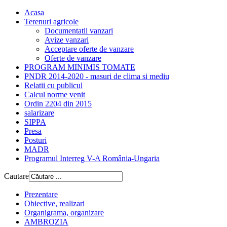
Acasa
Terenuri agricole
Documentatii vanzari
Avize vanzari
Acceptare oferte de vanzare
Oferte de vanzare
PROGRAM MINIMIS TOMATE
PNDR 2014-2020 - masuri de clima si mediu
Relatii cu publicul
Calcul norme venit
Ordin 2204 din 2015
salarizare
SIPPA
Presa
Posturi
MADR
Programul Interreg V-A România-Ungaria
Cautare
Prezentare
Obiective, realizari
Organigrama, organizare
AMBROZIA