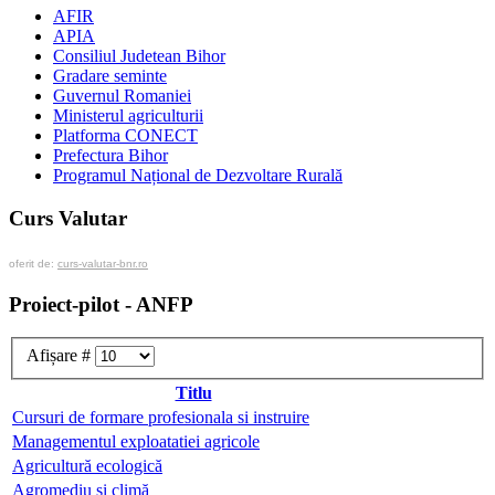
AFIR
APIA
Consiliul Judetean Bihor
Gradare seminte
Guvernul Romaniei
Ministerul agriculturii
Platforma CONECT
Prefectura Bihor
Programul Național de Dezvoltare Rurală
Curs Valutar
oferit de:
curs-valutar-bnr.ro
Proiect-pilot - ANFP
Afișare #
Titlu
Cursuri de formare profesionala si instruire
Managementul exploatatiei agricole
Agricultură ecologică
Agromediu și climă