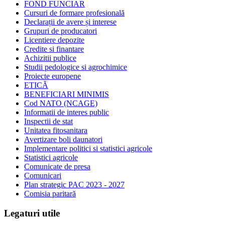
FOND FUNCIAR
Cursuri de formare profesională
Declarații de avere și interese
Grupuri de producatori
Licentiere depozite
Credite si finantare
Achizitii publice
Studii pedologice si agrochimice
Proiecte europene
ETICĂ
BENEFICIARI MINIMIS
Cod NATO (NCAGE)
Informatii de interes public
Inspectii de stat
Unitatea fitosanitara
Avertizare boli daunatori
Implementare politici si statistici agricole
Statistici agricole
Comunicate de presa
Comunicari
Plan strategic PAC 2023 - 2027
Comisia paritară
Legaturi utile