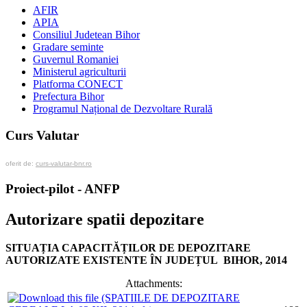
AFIR
APIA
Consiliul Judetean Bihor
Gradare seminte
Guvernul Romaniei
Ministerul agriculturii
Platforma CONECT
Prefectura Bihor
Programul Național de Dezvoltare Rurală
Curs Valutar
oferit de:
curs-valutar-bnr.ro
Proiect-pilot - ANFP
Autorizare spatii depozitare
SITUAȚIA CAPACITĂȚILOR DE DEPOZITARE
AUTORIZATE EXISTENTE ÎN JUDEȚUL BIHOR, 2014
Attachments: