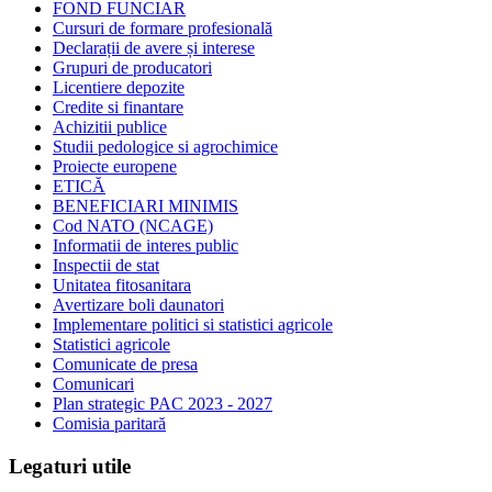
FOND FUNCIAR
Cursuri de formare profesională
Declarații de avere și interese
Grupuri de producatori
Licentiere depozite
Credite si finantare
Achizitii publice
Studii pedologice si agrochimice
Proiecte europene
ETICĂ
BENEFICIARI MINIMIS
Cod NATO (NCAGE)
Informatii de interes public
Inspectii de stat
Unitatea fitosanitara
Avertizare boli daunatori
Implementare politici si statistici agricole
Statistici agricole
Comunicate de presa
Comunicari
Plan strategic PAC 2023 - 2027
Comisia paritară
Legaturi utile