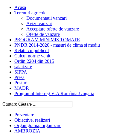
Acasa
Terenuri agricole
Documentatii vanzari
Avize vanzari
Acceptare oferte de vanzare
Oferte de vanzare
PROGRAM MINIMIS TOMATE
PNDR 2014-2020 - masuri de clima si mediu
Relatii cu publicul
Calcul norme venit
Ordin 2204 din 2015
salarizare
SIPPA
Presa
Posturi
MADR
Programul Interreg V-A România-Ungaria
Cautare
Prezentare
Obiective, realizari
Organigrama, organizare
AMBROZIA