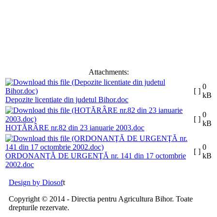
Attachments:
0
[ ]
kB
Depozite licentiate din judetul Bihor.doc
0
[ ]
kB
HOTĂRÂRE nr.82 din 23 ianuarie 2003.doc
0
[ ]
ORDONANŢĂ DE URGENŢĂ nr. 141 din 17 octombrie
kB
2002.doc
Design by Diosof
t
Copyright © 2014 - Directia pentru Agricultura Bihor. Toate
drepturile rezervate.