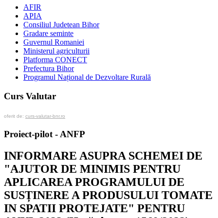
AFIR
APIA
Consiliul Judetean Bihor
Gradare seminte
Guvernul Romaniei
Ministerul agriculturii
Platforma CONECT
Prefectura Bihor
Programul Național de Dezvoltare Rurală
Curs Valutar
oferit de:
curs-valutar-bnr.ro
Proiect-pilot - ANFP
INFORMARE ASUPRA SCHEMEI DE
"AJUTOR DE MINIMIS PENTRU
APLICAREA PROGRAMULUI DE
SUSȚINERE A PRODUSULUI TOMATE
IN SPATII PROTEJATE" PENTRU