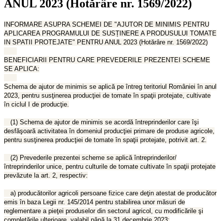
ANUL 2023 (Hotărâre nr. 1569/2022)
INFORMARE ASUPRA SCHEMEI DE "AJUTOR DE MINIMIS PENTRU
APLICAREA PROGRAMULUI DE SUSȚINERE A PRODUSULUI TOMATE
IN SPATII PROTEJATE" PENTRU ANUL 2023 (Hotărâre nr. 1569/2022)
BENEFICIARII PENTRU CARE PREVEDERILE PREZENTEI SCHEME
SE APLICA:
Schema de ajutor de minimis se aplică pe întreg teritoriul României în anul
2023, pentru susţinerea producţiei de tomate în spaţii protejate, cultivate
în ciclul I de producţie.
(1) Schema de ajutor de minimis se acordă întreprinderilor care îşi
desfăşoară activitatea în domeniul producţiei primare de produse agricole,
pentru susţinerea producţiei de tomate în spaţii protejate, potrivit art. 2.
(2) Prevederile prezentei scheme se aplică întreprinderilor/
întreprinderilor unice, pentru culturile de tomate cultivate în spaţii protejate
prevăzute la art. 2, respectiv:
a) producătorilor agricoli persoane fizice care deţin atestat de producător
emis în baza Legii nr. 145/2014 pentru stabilirea unor măsuri de
reglementare a pieţei produselor din sectorul agricol, cu modificările şi
completările ulterioare, valabil până la 31 decembrie 2023;