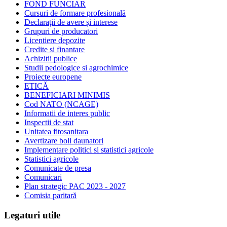
FOND FUNCIAR
Cursuri de formare profesională
Declarații de avere și interese
Grupuri de producatori
Licentiere depozite
Credite si finantare
Achizitii publice
Studii pedologice si agrochimice
Proiecte europene
ETICĂ
BENEFICIARI MINIMIS
Cod NATO (NCAGE)
Informatii de interes public
Inspectii de stat
Unitatea fitosanitara
Avertizare boli daunatori
Implementare politici si statistici agricole
Statistici agricole
Comunicate de presa
Comunicari
Plan strategic PAC 2023 - 2027
Comisia paritară
Legaturi utile