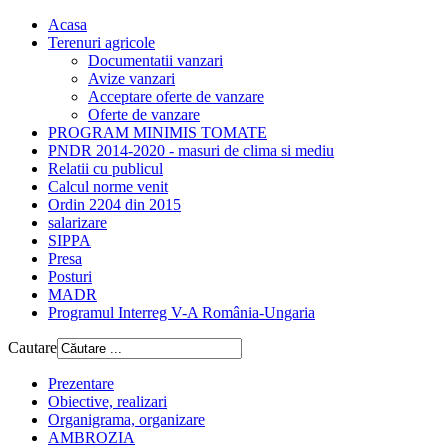
Acasa
Terenuri agricole
Documentatii vanzari
Avize vanzari
Acceptare oferte de vanzare
Oferte de vanzare
PROGRAM MINIMIS TOMATE
PNDR 2014-2020 - masuri de clima si mediu
Relatii cu publicul
Calcul norme venit
Ordin 2204 din 2015
salarizare
SIPPA
Presa
Posturi
MADR
Programul Interreg V-A România-Ungaria
Cautare
Prezentare
Obiective, realizari
Organigrama, organizare
AMBROZIA