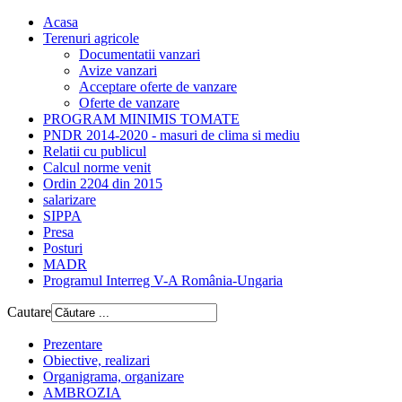
Acasa
Terenuri agricole
Documentatii vanzari
Avize vanzari
Acceptare oferte de vanzare
Oferte de vanzare
PROGRAM MINIMIS TOMATE
PNDR 2014-2020 - masuri de clima si mediu
Relatii cu publicul
Calcul norme venit
Ordin 2204 din 2015
salarizare
SIPPA
Presa
Posturi
MADR
Programul Interreg V-A România-Ungaria
Cautare
Prezentare
Obiective, realizari
Organigrama, organizare
AMBROZIA