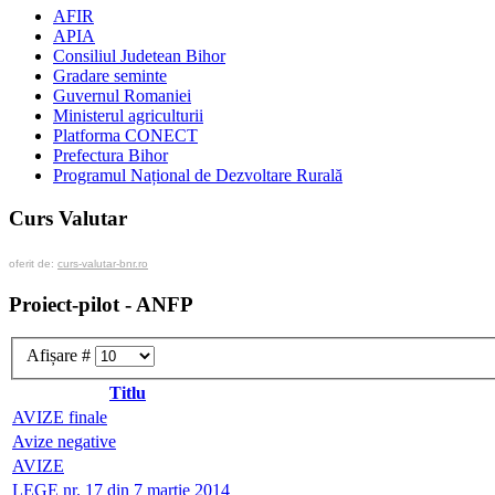
AFIR
APIA
Consiliul Judetean Bihor
Gradare seminte
Guvernul Romaniei
Ministerul agriculturii
Platforma CONECT
Prefectura Bihor
Programul Național de Dezvoltare Rurală
Curs Valutar
oferit de:
curs-valutar-bnr.ro
Proiect-pilot - ANFP
Afișare #
Titlu
AVIZE finale
Avize negative
AVIZE
LEGE nr. 17 din 7 martie 2014