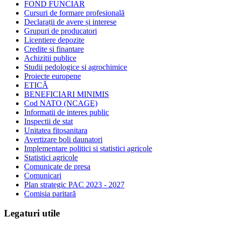
FOND FUNCIAR
Cursuri de formare profesională
Declarații de avere și interese
Grupuri de producatori
Licentiere depozite
Credite si finantare
Achizitii publice
Studii pedologice si agrochimice
Proiecte europene
ETICĂ
BENEFICIARI MINIMIS
Cod NATO (NCAGE)
Informatii de interes public
Inspectii de stat
Unitatea fitosanitara
Avertizare boli daunatori
Implementare politici si statistici agricole
Statistici agricole
Comunicate de presa
Comunicari
Plan strategic PAC 2023 - 2027
Comisia paritară
Legaturi utile