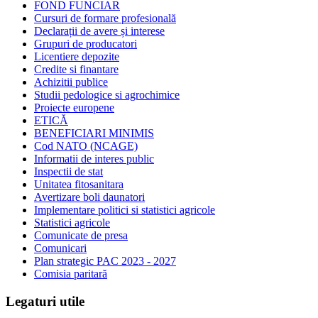
FOND FUNCIAR
Cursuri de formare profesională
Declarații de avere și interese
Grupuri de producatori
Licentiere depozite
Credite si finantare
Achizitii publice
Studii pedologice si agrochimice
Proiecte europene
ETICĂ
BENEFICIARI MINIMIS
Cod NATO (NCAGE)
Informatii de interes public
Inspectii de stat
Unitatea fitosanitara
Avertizare boli daunatori
Implementare politici si statistici agricole
Statistici agricole
Comunicate de presa
Comunicari
Plan strategic PAC 2023 - 2027
Comisia paritară
Legaturi utile