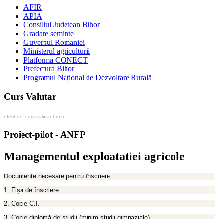
AFIR
APIA
Consiliul Judetean Bihor
Gradare seminte
Guvernul Romaniei
Ministerul agriculturii
Platforma CONECT
Prefectura Bihor
Programul Național de Dezvoltare Rurală
Curs Valutar
oferit de:
curs-valutar-bnr.ro
Proiect-pilot - ANFP
Managementul exploatatiei agricole
Documente necesare pentru înscriere:
1. Fișa de înscriere
2. Copie C.I.
3. Copie diplomă de studii (minim studii gimnaziale)