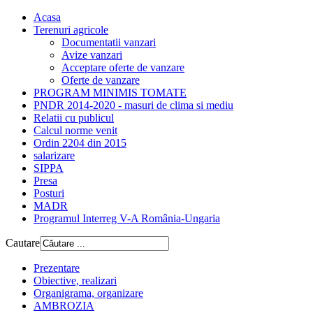
Acasa
Terenuri agricole
Documentatii vanzari
Avize vanzari
Acceptare oferte de vanzare
Oferte de vanzare
PROGRAM MINIMIS TOMATE
PNDR 2014-2020 - masuri de clima si mediu
Relatii cu publicul
Calcul norme venit
Ordin 2204 din 2015
salarizare
SIPPA
Presa
Posturi
MADR
Programul Interreg V-A România-Ungaria
Cautare
Prezentare
Obiective, realizari
Organigrama, organizare
AMBROZIA