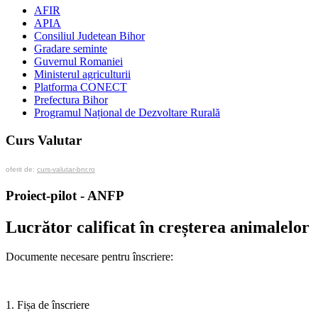
AFIR
APIA
Consiliul Judetean Bihor
Gradare seminte
Guvernul Romaniei
Ministerul agriculturii
Platforma CONECT
Prefectura Bihor
Programul Național de Dezvoltare Rurală
Curs Valutar
oferit de:
curs-valutar-bnr.ro
Proiect-pilot - ANFP
Lucrător calificat în creșterea animalelor
Documente necesare pentru înscriere:
1. Fișa de înscriere