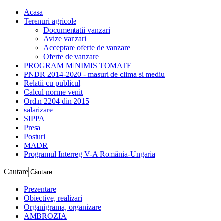
Acasa
Terenuri agricole
Documentatii vanzari
Avize vanzari
Acceptare oferte de vanzare
Oferte de vanzare
PROGRAM MINIMIS TOMATE
PNDR 2014-2020 - masuri de clima si mediu
Relatii cu publicul
Calcul norme venit
Ordin 2204 din 2015
salarizare
SIPPA
Presa
Posturi
MADR
Programul Interreg V-A România-Ungaria
Cautare
Prezentare
Obiective, realizari
Organigrama, organizare
AMBROZIA