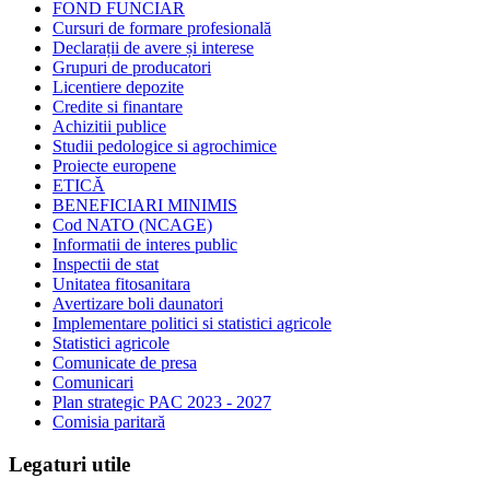
FOND FUNCIAR
Cursuri de formare profesională
Declarații de avere și interese
Grupuri de producatori
Licentiere depozite
Credite si finantare
Achizitii publice
Studii pedologice si agrochimice
Proiecte europene
ETICĂ
BENEFICIARI MINIMIS
Cod NATO (NCAGE)
Informatii de interes public
Inspectii de stat
Unitatea fitosanitara
Avertizare boli daunatori
Implementare politici si statistici agricole
Statistici agricole
Comunicate de presa
Comunicari
Plan strategic PAC 2023 - 2027
Comisia paritară
Legaturi utile