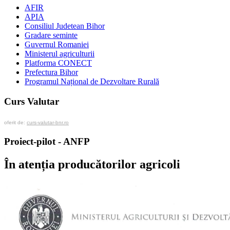
AFIR
APIA
Consiliul Judetean Bihor
Gradare seminte
Guvernul Romaniei
Ministerul agriculturii
Platforma CONECT
Prefectura Bihor
Programul Național de Dezvoltare Rurală
Curs Valutar
oferit de:
curs-valutar-bnr.ro
Proiect-pilot - ANFP
În atenția producătorilor agricoli