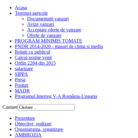
Acasa
Terenuri agricole
Documentatii vanzari
Avize vanzari
Acceptare oferte de vanzare
Oferte de vanzare
PROGRAM MINIMIS TOMATE
PNDR 2014-2020 - masuri de clima si mediu
Relatii cu publicul
Calcul norme venit
Ordin 2204 din 2015
salarizare
SIPPA
Presa
Posturi
MADR
Programul Interreg V-A România-Ungaria
Cautare
Prezentare
Obiective, realizari
Organigrama, organizare
AMBROZIA