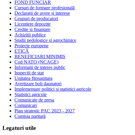
FOND FUNCIAR
Cursuri de formare profesională
Declarații de avere și interese
Grupuri de producatori
Licentiere depozite
Credite si finantare
Achizitii publice
Studii pedologice si agrochimice
Proiecte europene
ETICĂ
BENEFICIARI MINIMIS
Cod NATO (NCAGE)
Informatii de interes public
Inspectii de stat
Unitatea fitosanitara
Avertizare boli daunatori
Implementare politici si statistici agricole
Statistici agricole
Comunicate de presa
Comunicari
Plan strategic PAC 2023 - 2027
Comisia paritară
Legaturi utile