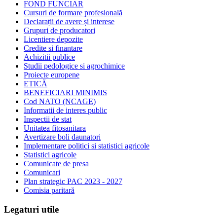
FOND FUNCIAR
Cursuri de formare profesională
Declarații de avere și interese
Grupuri de producatori
Licentiere depozite
Credite si finantare
Achizitii publice
Studii pedologice si agrochimice
Proiecte europene
ETICĂ
BENEFICIARI MINIMIS
Cod NATO (NCAGE)
Informatii de interes public
Inspectii de stat
Unitatea fitosanitara
Avertizare boli daunatori
Implementare politici si statistici agricole
Statistici agricole
Comunicate de presa
Comunicari
Plan strategic PAC 2023 - 2027
Comisia paritară
Legaturi utile