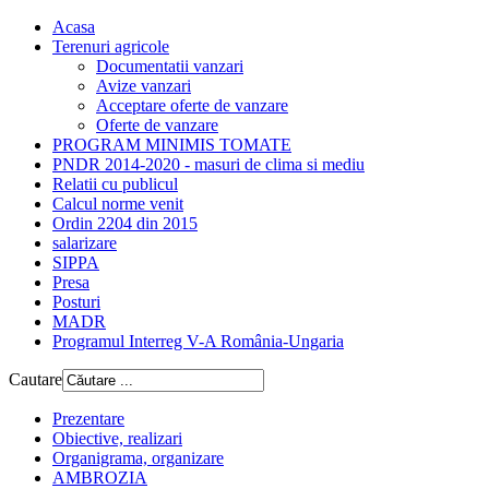
Acasa
Terenuri agricole
Documentatii vanzari
Avize vanzari
Acceptare oferte de vanzare
Oferte de vanzare
PROGRAM MINIMIS TOMATE
PNDR 2014-2020 - masuri de clima si mediu
Relatii cu publicul
Calcul norme venit
Ordin 2204 din 2015
salarizare
SIPPA
Presa
Posturi
MADR
Programul Interreg V-A România-Ungaria
Cautare
Prezentare
Obiective, realizari
Organigrama, organizare
AMBROZIA