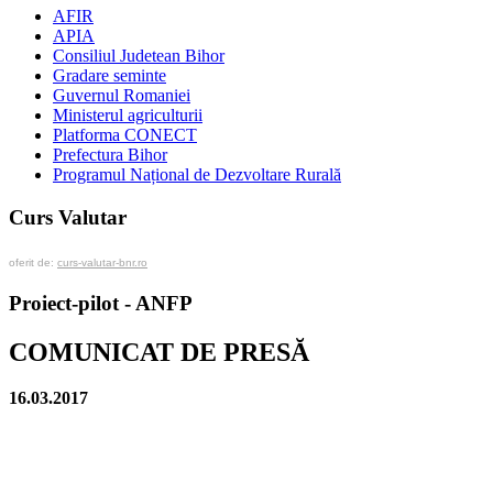
AFIR
APIA
Consiliul Judetean Bihor
Gradare seminte
Guvernul Romaniei
Ministerul agriculturii
Platforma CONECT
Prefectura Bihor
Programul Național de Dezvoltare Rurală
Curs Valutar
oferit de:
curs-valutar-bnr.ro
Proiect-pilot - ANFP
COMUNICAT DE PRESĂ
16.03.2017