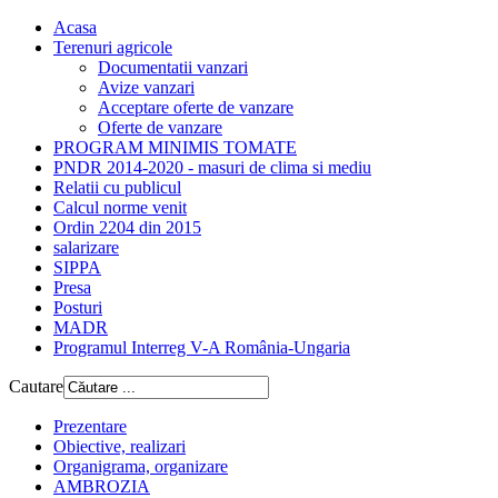
Acasa
Terenuri agricole
Documentatii vanzari
Avize vanzari
Acceptare oferte de vanzare
Oferte de vanzare
PROGRAM MINIMIS TOMATE
PNDR 2014-2020 - masuri de clima si mediu
Relatii cu publicul
Calcul norme venit
Ordin 2204 din 2015
salarizare
SIPPA
Presa
Posturi
MADR
Programul Interreg V-A România-Ungaria
Cautare
Prezentare
Obiective, realizari
Organigrama, organizare
AMBROZIA