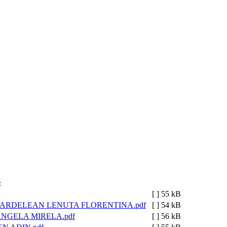
:
[ ]
55 kB
ARDELEAN LENUTA FLORENTINA.pdf
[ ]
54 kB
NGELA MIRELA.pdf
[ ]
56 kB