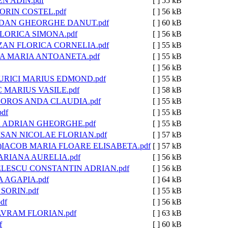
EN ADIN.pdf
[ ]
55 kB
ORIN COSTEL.pdf
[ ]
56 kB
DAN GHEORGHE DANUT.pdf
[ ]
60 kB
LORICA SIMONA.pdf
[ ]
56 kB
AN FLORICA CORNELIA.pdf
[ ]
55 kB
A MARIA ANTOANETA.pdf
[ ]
55 kB
[ ]
56 kB
URICI MARIUS EDMOND.pdf
[ ]
55 kB
 MARIUS VASILE.pdf
[ ]
58 kB
OROS ANDA CLAUDIA.pdf
[ ]
55 kB
df
[ ]
55 kB
 ADRIAN GHEORGHE.pdf
[ ]
55 kB
SAN NICOLAE FLORIAN.pdf
[ ]
57 kB
IACOB MARIA FLOARE ELISABETA.pdf
[ ]
57 kB
RIANA AURELIA.pdf
[ ]
56 kB
ELESCU CONSTANTIN ADRIAN.pdf
[ ]
56 kB
 AGAPIA.pdf
[ ]
64 kB
SORIN.pdf
[ ]
55 kB
df
[ ]
56 kB
 AVRAM FLORIAN.pdf
[ ]
63 kB
f
[ ]
60 kB