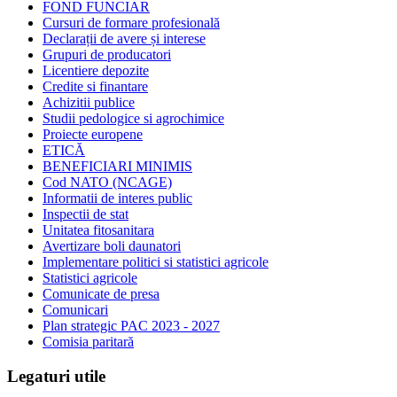
FOND FUNCIAR
Cursuri de formare profesională
Declarații de avere și interese
Grupuri de producatori
Licentiere depozite
Credite si finantare
Achizitii publice
Studii pedologice si agrochimice
Proiecte europene
ETICĂ
BENEFICIARI MINIMIS
Cod NATO (NCAGE)
Informatii de interes public
Inspectii de stat
Unitatea fitosanitara
Avertizare boli daunatori
Implementare politici si statistici agricole
Statistici agricole
Comunicate de presa
Comunicari
Plan strategic PAC 2023 - 2027
Comisia paritară
Legaturi utile