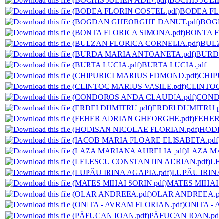
BOCHIS JULI
BODEA FL
BOG
BONTA F
BULZ
BURD
BURTA LUCIA.pdf
CHIP
CLINTOC
COND
ERDEI DUMITRU.p
FEHER
HODI
LAZA MA
L
LUPĂU IRINA
MATES MIHAI 
OLAR ANDREEA.p
ONITA -
PĂFUCAN IOAN.pd