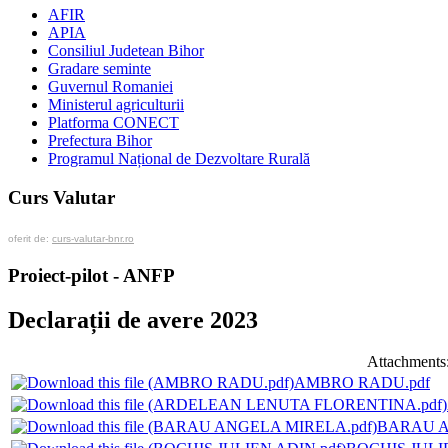
AFIR
APIA
Consiliul Judetean Bihor
Gradare seminte
Guvernul Romaniei
Ministerul agriculturii
Platforma CONECT
Prefectura Bihor
Programul Național de Dezvoltare Rurală
Curs Valutar
oferit de:
curs-valutar-bnr.ro
Proiect-pilot - ANFP
Declarații de avere 2023
Attachments
AMBRO RADU.pdf
BARAU A