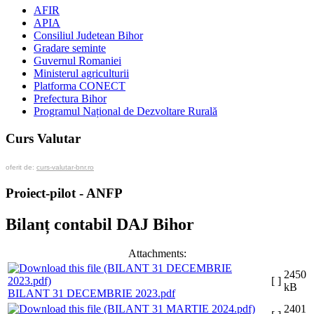
AFIR
APIA
Consiliul Judetean Bihor
Gradare seminte
Guvernul Romaniei
Ministerul agriculturii
Platforma CONECT
Prefectura Bihor
Programul Național de Dezvoltare Rurală
Curs Valutar
oferit de:
curs-valutar-bnr.ro
Proiect-pilot - ANFP
Bilanț contabil DAJ Bihor
Attachments:
2450
[ ]
kB
BILANT 31 DECEMBRIE 2023.pdf
2401