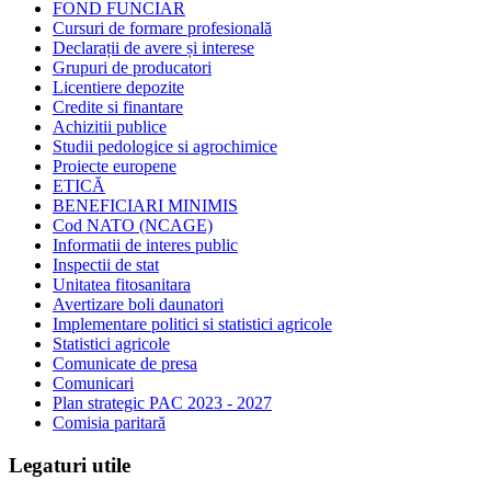
FOND FUNCIAR
Cursuri de formare profesională
Declarații de avere și interese
Grupuri de producatori
Licentiere depozite
Credite si finantare
Achizitii publice
Studii pedologice si agrochimice
Proiecte europene
ETICĂ
BENEFICIARI MINIMIS
Cod NATO (NCAGE)
Informatii de interes public
Inspectii de stat
Unitatea fitosanitara
Avertizare boli daunatori
Implementare politici si statistici agricole
Statistici agricole
Comunicate de presa
Comunicari
Plan strategic PAC 2023 - 2027
Comisia paritară
Legaturi utile