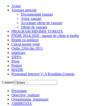
Acasa
Terenuri agricole
Documentatii vanzari
Avize vanzari
Acceptare oferte de vanzare
Oferte de vanzare
PROGRAM MINIMIS TOMATE
PNDR 2014-2020 - masuri de clima si mediu
Relatii cu publicul
Calcul norme venit
Ordin 2204 din 2015
salarizare
SIPPA
Presa
Posturi
MADR
Programul Interreg V-A România-Ungaria
Cautare
Prezentare
Obiective, realizari
Organigrama, organizare
AMBROZIA