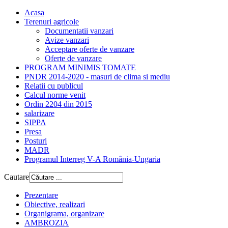
Acasa
Terenuri agricole
Documentatii vanzari
Avize vanzari
Acceptare oferte de vanzare
Oferte de vanzare
PROGRAM MINIMIS TOMATE
PNDR 2014-2020 - masuri de clima si mediu
Relatii cu publicul
Calcul norme venit
Ordin 2204 din 2015
salarizare
SIPPA
Presa
Posturi
MADR
Programul Interreg V-A România-Ungaria
Cautare
Prezentare
Obiective, realizari
Organigrama, organizare
AMBROZIA