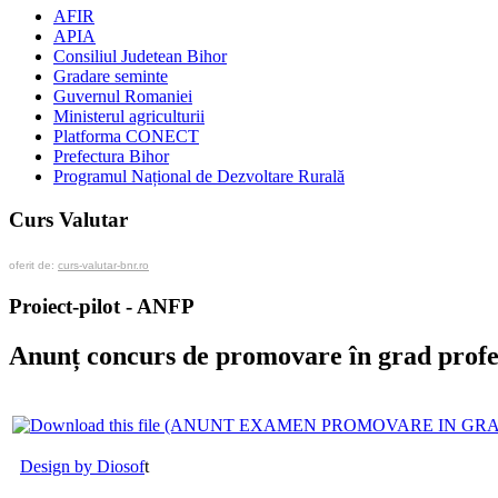
AFIR
APIA
Consiliul Judetean Bihor
Gradare seminte
Guvernul Romaniei
Ministerul agriculturii
Platforma CONECT
Prefectura Bihor
Programul Național de Dezvoltare Rurală
Curs Valutar
oferit de:
curs-valutar-bnr.ro
Proiect-pilot - ANFP
Anunț concurs de promovare în grad profe
Design by Diosof
t