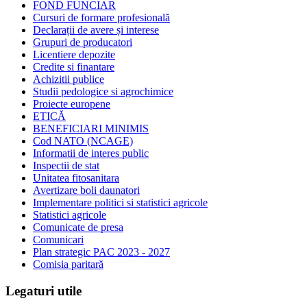
FOND FUNCIAR
Cursuri de formare profesională
Declarații de avere și interese
Grupuri de producatori
Licentiere depozite
Credite si finantare
Achizitii publice
Studii pedologice si agrochimice
Proiecte europene
ETICĂ
BENEFICIARI MINIMIS
Cod NATO (NCAGE)
Informatii de interes public
Inspectii de stat
Unitatea fitosanitara
Avertizare boli daunatori
Implementare politici si statistici agricole
Statistici agricole
Comunicate de presa
Comunicari
Plan strategic PAC 2023 - 2027
Comisia paritară
Legaturi utile